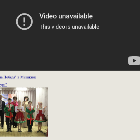
а Победа" в Мышкине
еды"