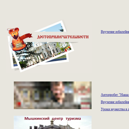
Вручение юбилейн
Автопробег "Наша
Вручение юбилейны
Уроки мужества в 