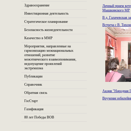
Здравоохранение
Личный прием вет
Мышкинского МР
Инвестиционная деятельность
В д. Галачевская 
Стратегическое планирование
Встреча с В. Тихо
Безопасность жизнедеятельности
Казачество в ММР
Мероприятия, направленные на
гармонизацию межнациональных
отношений, развитие
межэтнического взаимопонимания,
недопущение проявлений
экстремизма
Публикации
Справочник
Акция "Народная 
Обратная связь
Вручение юбилейн
ГосСтарт
Газификация
80 лет Победы ВОВ