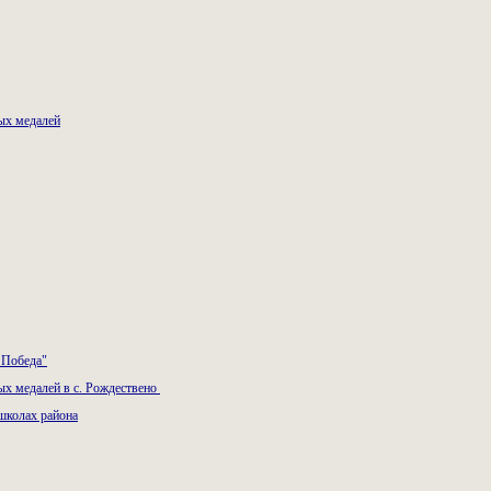
ых медалей
 Победа"
х медалей в с. Рождествено
школах района