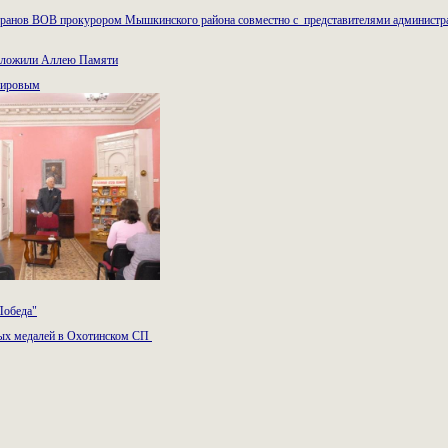
еранов ВОВ прокурором Мышкинского района совместно с представителями администр
заложили Аллею Памяти
мировым
Победа"
ых медалей в Охотинском СП