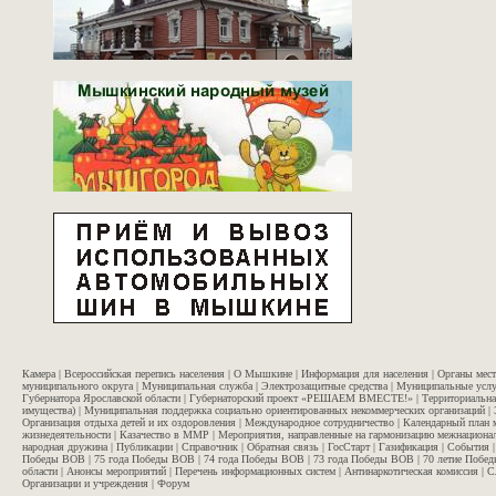
Камера
|
Всероссийская перепись населения
|
О Мышкине
|
Информация для населения
|
Органы мес
муниципального округа
|
Муниципальная служба
|
Электрозащитные средства
|
Муниципальные услу
Губернатора Ярославской области
|
Губернаторский проект «РЕШАЕМ ВМЕСТЕ!»
|
Территориальна
имущества)
|
Муниципальная поддержка социально ориентированных некоммерческих организаций
|
Организация отдыха детей и их оздоровления
|
Международное сотрудничество
|
Календарный план 
жизнедеятельности
|
Казачество в ММР
|
Мероприятия, направленные на гармонизацию межнационал
народная дружина
|
Публикации
|
Справочник
|
Обратная связь
|
ГосСтарт
|
Газификация
|
События
Победы ВОВ
|
75 года Победы ВОВ
|
74 года Победы ВОВ
|
73 года Победы ВОВ
|
70 летие Побе
области
|
Анонсы мероприятий
|
Перечень информационных систем
|
Антинаркотическая комиссия
|
С
Организации и учреждения
|
Форум