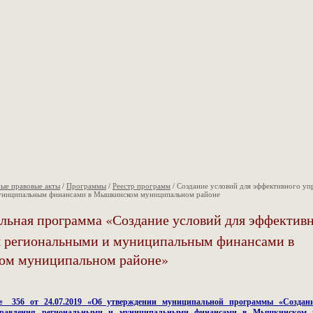
ые правовые акты
/
Программы
/
Реестр программ
/
Создание условий для эффективного уп
униципальным финансами в Мышкинском муниципальном районе
льная программа «Создание условий для эффектив
я региональными и муниципальным финансами в
м муниципальном районе»
№ 356 от 24.07.2019 «Об утверждении муниципальной программы «Создан
правления региональными и муниципальными финансами в Мышкинском 