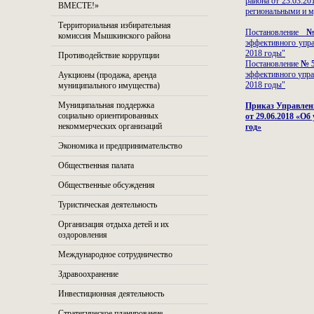
района от 23.03.2
ВМЕСТЕ!»
региональными и м
Территориальная избирательная
Постановление
№
комиссия Мышкинского района
эффективного упр
2018 годы"
Противодействие коррупции
Постановление
№ 5
эффективного
упр
Аукционы (продажа, аренда
2018 годы"
муниципального имущества)
Муниципальная поддержка
Приказ Управлен
социально ориентированных
от 29.06.2018 «О
некоммерческих организаций
год
»
Экономика и предпринимательство
Общественная палата
Общественные обсуждения
Туристическая деятельность
Организация отдыха детей и их
оздоровления
Международное сотрудничество
Здравоохранение
Инвестиционная деятельность
Стратегическое планирование