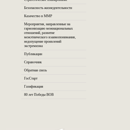
Безопасность жизнедеятельности
Казачество в ММР
Мероприятия, направленные на
гармонизацию межнациональных
отношений, развитие
межэтнического взаимопонимания,
недопущение проявлений
экстремизма
Публикации
Справочник
Обратная связь
ГосСтарт
Газификация
80 лет Победы ВОВ