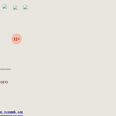
12+
равления
ного
ие условий для
муниципальном