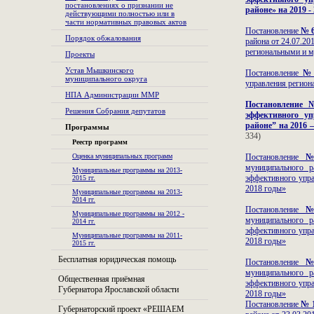
постановлениях о признании не
районе» на 2019 -
действующими полностью или в
части нормативных правовых актов
Постановление
№ 6
Порядок обжалования
района от 24.07.2
региональными и м
Проекты
Устав Мышкинского
Постановление
№ 
муниципального округа
управления регион
НПА Администрации ММР
Постановление 
Решения Собрания депутатов
эффективного у
районе” на 2016 –
Программы
334)
Реестр программ
Оценка муниципальных программ
Постановление
№
муниципального 
Муниципальные программы на 2013-
эффективного упр
2015 гг.
2018 годы»
Mуниципальные программы на 2013-
2014 гг.
Постановление
№
Муниципальные программы на 2012 -
муниципального 
2014 гг.
эффективного упр
Муниципальные программы на 2011-
2018 годы»
2015 гг.
Бесплатная юридическая помощь
Постановление
№
муниципального 
Общественная приёмная
эффективного упр
Губернатора Ярославской области
2018 годы»
Постановление
№ 1
Губернаторский проект «РЕШАЕМ