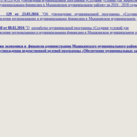
016 №129 «Об утверждении муниципальной программы «Создание условий для эффекти
униципальными финансами в Мышкинском муниципальном районе» на 2016 - 2018 год
 129 от 23.03.2016
"Об утверждении муниципальной программы «Создан
авления региональными и муниципальными финансами в Мышкинском муниципальном р
0 от 08.02.2016
"О
разработке муниципальной программы
«Создание условий для
авления региональными и муниципальными
финансами в Мышкинском муниципальном 
ия экономики и финансов администрации Мышкинского муниципального район
б утверждении ведомственной целевой программы «Обеспечение муниципальных за