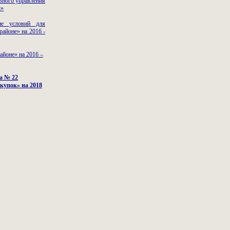
вного управления
ы»
ие условий для
айоне» на 2016 -
районе»
на 2016 –
а № 22
купок» на 2018