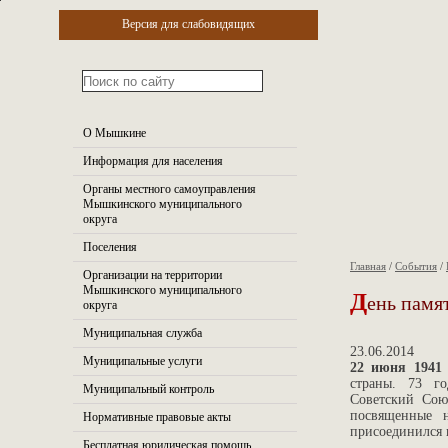
Версия для слабовидящих
О Мышкине
Информация для населения
Органы местного самоуправления
Мышкинского муниципального
округа
Поселения
Главная
/
События
/
Организации на территории
Д
Мышкинского муниципального
ень памя
округа
Муниципальная служба
23.06.2014
Муниципальные услуги
22 июня 1941 
страны. 73 г
Муниципальный контроль
Советский Сою
посвященные 
Нормативные правовые акты
присоединился 
Бесплатная юридическая помощь