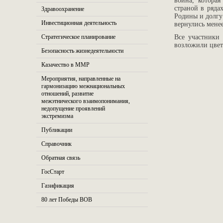
война, котора
страной в ряда
Здравоохранение
Родины и долгу
Инвестиционная деятельность
вернулись менее
Стратегическое планирование
Все участники
возложили цвет
Безопасность жизнедеятельности
Казачество в ММР
Мероприятия, направленные на
гармонизацию межнациональных
отношений, развитие
межэтнического взаимопонимания,
недопущение проявлений
экстремизма
Публикации
Справочник
Обратная связь
ГосСтарт
Газификация
80 лет Победы ВОВ