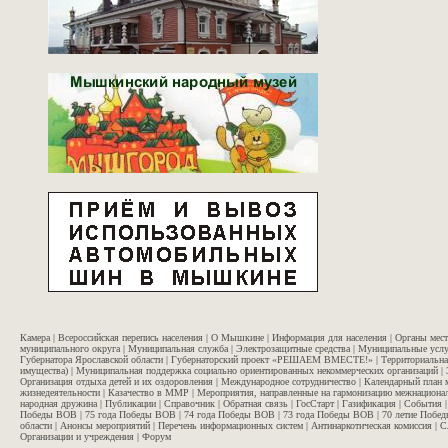
Камера
|
Всероссийская перепись населения
|
О Мышкине
|
Информация для населения
|
Органы мес
муниципального округа
|
Муниципальная служба
|
Электрозащитные средства
|
Муниципальные услу
Губернатора Ярославской области
|
Губернаторский проект «РЕШАЕМ ВМЕСТЕ!»
|
Территориальна
имущества)
|
Муниципальная поддержка социально ориентированных некоммерческих организаций
|
Организация отдыха детей и их оздоровления
|
Международное сотрудничество
|
Календарный план 
жизнедеятельности
|
Казачество в ММР
|
Мероприятия, направленные на гармонизацию межнационал
народная дружина
|
Публикации
|
Справочник
|
Обратная связь
|
ГосСтарт
|
Газификация
|
События
Победы ВОВ
|
75 года Победы ВОВ
|
74 года Победы ВОВ
|
73 года Победы ВОВ
|
70 летие Побе
области
|
Анонсы мероприятий
|
Перечень информационных систем
|
Антинаркотическая комиссия
|
С
Организации и учреждения
|
Форум