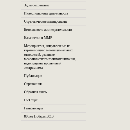
Здравоохранение
Инвестиционная деятельность
Стратегическое планирование
Безопасность жизнедеятельности
Казачество в ММР
Мероприятия, направленные на
гармонизацию межнациональных
отношений, развитие
межэтнического взаимопонимания,
недопущение проявлений
экстремизма
Публикации
Справочник
Обратная связь
ГосСтарт
Газификация
80 лет Победы ВОВ