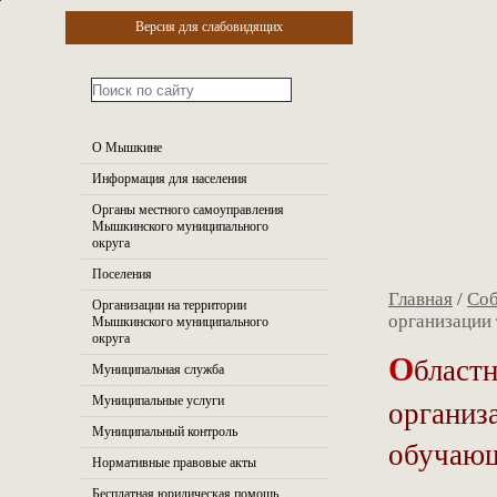
Версия для слабовидящих
О Мышкине
Информация для населения
Органы местного самоуправления
Мышкинского муниципального
округа
Поселения
Главная
/
Со
Организации на территории
организации
Мышкинского муниципального
округа
О
бласт
Муниципальная служба
организ
Муниципальные услуги
Муниципальный контроль
обучаю
Нормативные правовые акты
Бесплатная юридическая помощь