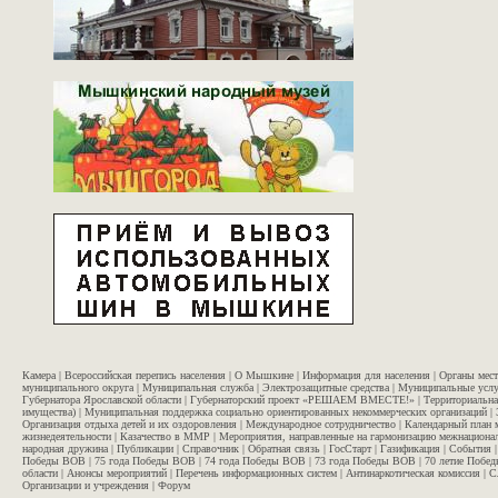
Камера
|
Всероссийская перепись населения
|
О Мышкине
|
Информация для населения
|
Органы мес
муниципального округа
|
Муниципальная служба
|
Электрозащитные средства
|
Муниципальные услу
Губернатора Ярославской области
|
Губернаторский проект «РЕШАЕМ ВМЕСТЕ!»
|
Территориальна
имущества)
|
Муниципальная поддержка социально ориентированных некоммерческих организаций
|
Организация отдыха детей и их оздоровления
|
Международное сотрудничество
|
Календарный план 
жизнедеятельности
|
Казачество в ММР
|
Мероприятия, направленные на гармонизацию межнационал
народная дружина
|
Публикации
|
Справочник
|
Обратная связь
|
ГосСтарт
|
Газификация
|
События
Победы ВОВ
|
75 года Победы ВОВ
|
74 года Победы ВОВ
|
73 года Победы ВОВ
|
70 летие Побе
области
|
Анонсы мероприятий
|
Перечень информационных систем
|
Антинаркотическая комиссия
|
С
Организации и учреждения
|
Форум