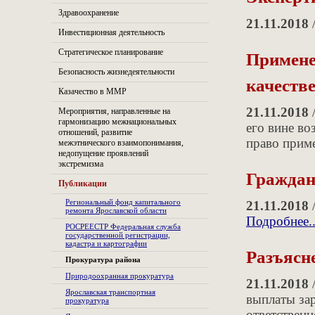
Здравоохранение
21.11.2018
/
Инвестиционная деятельность
Примене
Стратегическое планирование
Безопасность жизнедеятельности
качеств
Казачество в ММР
21.11.2018
/
Мероприятия, направленные на
гармонизацию межнациональных
его вине во
отношений, развитие
право прим
межэтнического взаимопонимания,
недопущение проявлений
экстремизма
Граждан
Публикации
Региональный фонд капитального
21.11.2018
/
ремонта Ярославской области
Подробнее..
РОСРЕЕСТР Федеральная служба
государственной регистрации,
кадастра и картографии
Разъясне
Прокуратура района
Природоохранная прокуратура
21.11.2018
/
Ярославская транспортная
выплаты за
прокуратура
ответственн