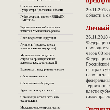
предпри
Общественная приёмная
29.11.2018
/
Губернатора Ярославской области
области в о
Губернаторский проект «РЕШАЕМ
ВМЕСТЕ!»
Личный 
Территориальная избирательная
комиссия Мышкинского района
26.11.2018
/
Противодействие коррупции
Федерации 
Аукционы (продажа, аренда
проводится 
муниципального имущества)
часов 00 м
Муниципальная поддержка
Федерации 
социально ориентированных
некоммерческих организаций
Российской
центрах суб
Экономика и предпринимательство
исполнитель
Общественная палата
федеральны
Общественные обсуждения
территориа
Туристическая деятельность
власти субь
самоуправл
Организация отдыха детей и их
оздоровления
Эксперт
Международное сотрудничество