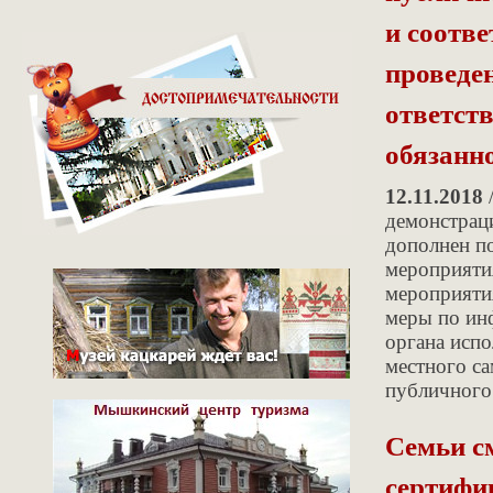
и соотве
проведе
ответст
обязанно
12.11.2018
/
демонстраци
дополнен п
мероприятия
мероприятия
меры по ин
органа испо
местного са
публичного
Семьи с
сертифи