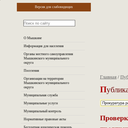
Версия для слабовидящих
О Мышкине
Информация для населения
Органы местного самоуправления
Мышкинского муниципального
округа
Поселения
Главная
/
Пуб
Организации на территории
Мышкинского муниципального
П
ублика
округа
Муниципальная служба
Муниципальные услуги
Муниципальный контроль
Проверк
Нормативные правовые акты
Бесплатная юридическая помощь