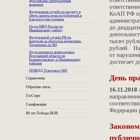
Ярославская электросетевая
компания
ответственн
Федеральная служба по надзору в
КоАП РФ пр
сфере защиты прав потребителей и
благополучия человека
администра
до двадцат
Отдел МВД России по
Мышкинскому району
деятельност
Федеральной служба РФ по
тысяч рубле
контролю за оборотом наркотиков.
Управление по ЯО
рублей. Нак
Отдел военного комиссариата
от нарушен
Ярославской области по
Большесельскому и Мышкинскому
достигает д
районам
ОГИБДД Угличского МО
День пр
Справочник
Обратная связь
16.11.2018
направления
ГосСтарт
соответстви
Газификация
Федерации р
80 лет Победы ВОВ
Законом
публичн