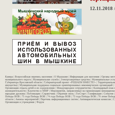
12.11.2018
Камера
|
Всероссийская перепись населения
|
О Мышкине
|
Информация для населения
|
Органы мес
муниципального округа
|
Муниципальная служба
|
Электрозащитные средства
|
Муниципальные услу
Губернатора Ярославской области
|
Губернаторский проект «РЕШАЕМ ВМЕСТЕ!»
|
Территориальна
имущества)
|
Муниципальная поддержка социально ориентированных некоммерческих организаций
|
Организация отдыха детей и их оздоровления
|
Международное сотрудничество
|
Календарный план 
жизнедеятельности
|
Казачество в ММР
|
Мероприятия, направленные на гармонизацию межнационал
народная дружина
|
Публикации
|
Справочник
|
Обратная связь
|
ГосСтарт
|
Газификация
|
События
Победы ВОВ
|
75 года Победы ВОВ
|
74 года Победы ВОВ
|
73 года Победы ВОВ
|
70 летие Побе
области
|
Анонсы мероприятий
|
Перечень информационных систем
|
Антинаркотическая комиссия
|
С
Организации и учреждения
|
Форум