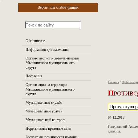
Версия для слабовидящих
О Мышкине
Информация для населения
Органы местного самоуправления
Мышкинского муниципального
округа
Поселения
Главная
/
Публикац
Организации на территории
П
Мышкинского муниципального
РОТИВО
округа
Муниципальная служба
Муниципальные услуги
04.12.2018
Муниципальный контроль
Генеральной Асса
Нормативные правовые акты
декабря.
Бесплатная юридическая помощь