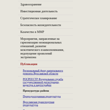
Здравоохранение
Инвестиционная деятельность
Стратегическое планирование
Безопасность жизнедеятельности
Казачество в ММР
Мероприятия, направленные на
гармонизацию межнациональных
отношений, развитие
межэтнического взаимопонимания,
недопущение проявлений
экстремизма
Публикации
Региональный фонд капитального
ремонта Ярославской области
РОСРЕЕСТР Федеральная служба
государственной регистрации,
кадастра и картографии
Прокуратура района
Природоохранная прокуратура
Ярославская транспортная
прокуратура