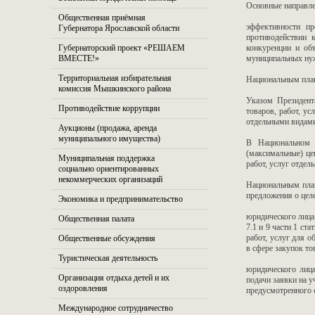
Основные направле
Общественная приёмная
эффективности пр
Губернатора Ярославской области
противодействии к
Губернаторский проект «РЕШАЕМ
конкуренции и объ
ВМЕСТЕ!»
муниципальных ну
Территориальная избирательная
Национальным план
комиссия Мышкинского района
Указом Президент
Противодействие коррупции
товаров, работ, у
отдельными видами
Аукционы (продажа, аренда
муниципального имущества)
В Национальном п
(максимальные) це
Муниципальная поддержка
работ, услуг отде
социально ориентированных
некоммерческих организаций
Национальным план
предложения о цел
Экономика и предпринимательство
юридического лица
Общественная палата
7.1 и 9 части 1 ст
работ, услуг для 
Общественные обсуждения
в сфере закупок то
Туристическая деятельность
юридического лица
Организация отдыха детей и их
подачи заявки на у
оздоровления
предусмотренного 
Международное сотрудничество