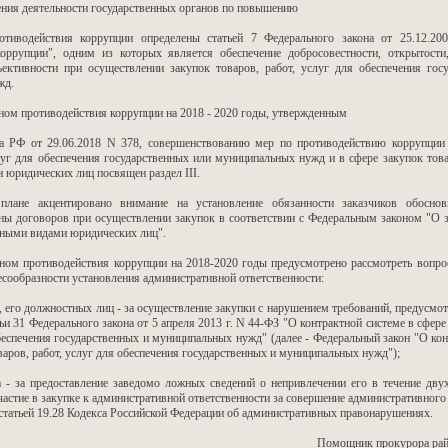
ния деятельности государственных органов по повышению
отиводействия коррупции определены статьей 7 Федерального закона от 25.12.2
оррупции", одним из которых является обеспечение добросовестности, открытости
ективности при осуществлении закупок товаров, работ, услуг для обеспечения гос
жд.
ом противодействия коррупции на 2018 - 2020 годы, утвержденным
а РФ от 29.06.2018 N 378, совершенствованию мер по противодействию коррупции 
слуг для обеспечения государственных или муниципальных нужд и в сфере закупок това
 юридических лиц посвящен раздел III.
лане акцентировано внимание на установление обязанности заказчиков обоснов
ны договоров при осуществлении закупок в соответствии с Федеральным законом "О з
льными видами юридических лиц".
ом противодействия коррупции на 2018-2020 годы предусмотрено рассмотреть вопро
есообразности установления административной ответственности:
, его должностных лиц - за осуществление закупки с нарушением требований, предусмо
атьи 31 Федерального закона от 5 апреля 2013 г. N 44-ФЗ "О контрактной системе в сфере
обеспечения государственных и муниципальных нужд" (далее - Федеральный закон "О ко
варов, работ, услуг для обеспечения государственных и муниципальных нужд");
 - за предоставление заведомо ложных сведений о непривлечении его в течение дву
частие в закупке к административной ответственности за совершение административног
статьей 19.28 Кодекса Российской Федерации об административных правонарушениях.
Помощник прокурора рай