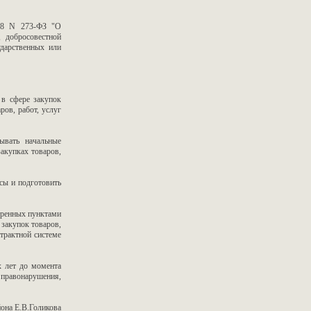
008 N 273-ФЗ "О
, добросовестной
ударственных или
в сфере закупок
ров, работ, услуг
ывать начальные
акупках товаров,
сы и подготовить
тренных пунктами
 закупок товаров,
нтрактной системе
х лет до момента
о правонарушения,
она Е.В.Голикова