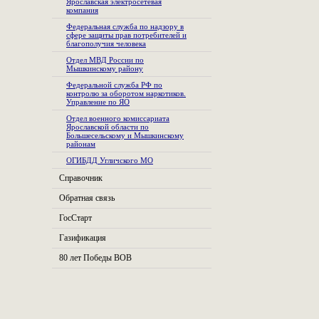
Ярославская электросетевая
компания
Федеральная служба по надзору в
сфере защиты прав потребителей и
благополучия человека
Отдел МВД России по
Мышкинскому району
Федеральной служба РФ по
контролю за оборотом наркотиков.
Управление по ЯО
Отдел военного комиссариата
Ярославской области по
Большесельскому и Мышкинскому
районам
ОГИБДД Угличского МО
Справочник
Обратная связь
ГосСтарт
Газификация
80 лет Победы ВОВ