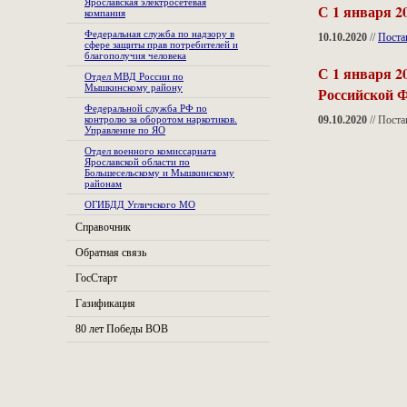
Ярославская электросетевая
С 1 января 2
компания
Федеральная служба по надзору в
10.10.2020
//
Поста
сфере защиты прав потребителей и
благополучия человека
С 1 января 2
Отдел МВД России по
Мышкинскому району
Российской 
Федеральной служба РФ по
контролю за оборотом наркотиков.
09.10.2020
// Поста
Управление по ЯО
Отдел военного комиссариата
Ярославской области по
Большесельскому и Мышкинскому
районам
ОГИБДД Угличского МО
Справочник
Обратная связь
ГосСтарт
Газификация
80 лет Победы ВОВ