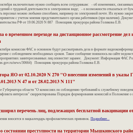
 октября включительно нужно сообщить всем сотрудникам: - об изменениях, связанных
дений о трудовой деятельности в электронном виде; - о возможности отказаться от бу
 персонал можно любыми способами, например по электронной почте. Их нужно закре
принятом с учетом мнения представительного органа работников (при наличии). Докуме
вительства РФ от 19.06.2020 N 887 Помощник прокурора района Голикова Е.В.
 о временном переходе на дистанционное рассмотрение дел и
а
октября комиссии ФАС в основном будут рассматривать дела в формате видеоконференц
трение с соблюдением необходимых сроков. Такое сообщение появилось на сайте ведомс
ероприятиях заинтересованных лиц оповестят заранее. Документ: Информация ФАС Ро
//fas.gov.ru/news/30664) Помощник прокурора района Голикова Е.В.
тора ЯО от 02.10.2020 N 270 "О внесении изменений в указы 
.01.2013 N 47 и от 28.02.2013 N 111"
азе Губернатора области "О комиссиях по соблюдению требований к служебному поведен
нфликта интересов" скорректированы Порядок формирования комиссий и Положение о 
ширил перечень лиц, подлежащих бесплатной вакцинации о
нения вносятся в нацкалендарь профилактических прививок.
Подробнее...
о состоянии преступности на территории Мышкинского рай