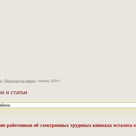
ии
/
Прокуратура района
/
октябрь 2020 г.
и и статьи
ие работников об электронных трудовых книжках осталось 