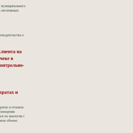
о муниципального
я негативных
онодательства о
клиента на
чеке в
контрольно-
вратах и
ратах и отзывах
азмещения
ся по аналогии с
лном объеме.