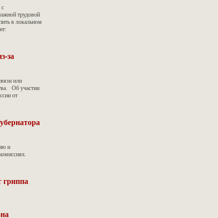
 с
мажной трудовой
пить в локальном
нт:
з-за
связи или
тва. Об участии
ссии от
Губернатора
ию и
комиссиях.
т гриппа
она