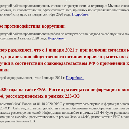
уратурой района проанализированы состояние преступности на территории Мышкинског
 условия, ей способствующие, эффективность мер, принятых по исправлению имеющихс
огенной ситуации, за январь-сентябрь 2020 года.
Подробнее...
ре противодействия коррупции.
ратурой района проанализирована работа по осуществлению надзора за соблюдением зак
ррупции за 3 квартал 2020 года.
Подробнее...
зор разъясняет, что с 1 января 2021 г. при наличии согласия 
х, организация общественного питания вправе отразить их в 
учки в соответствии с законодательством РФ о применении 
ники
требнадзор разъясняет, что с 1 января 2021 г.
Подробнее...
2020 года на сайте ФАС России размещатся информация о воз
б, рассматриваемых в рамках 223-ФЗ
ормация) ФАС России от 01.10.2020 "ФАС унифицирует размещение информации о возв
223-ФЗ" Сайт ведомства был доработан в целях обеспечения единообразной практики р
льтатах рассмотрения жалоб. Информация по жалобам в рамках 223-ФЗ будет размещать
рмация по жалобам, рассматриваемым в рамках Закона 44-ФЗ, размещается в ЕИС в по
а района Голикова Е.В.