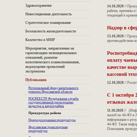
Здравоохранение
14.10.2020
// Прок
района, причины и
Инвестиционная деятельность
тенденций в кримин
Стратегическое планирование
Надзор в сфе
Безопасность жизнедеятельности
13.10.2020
// Проку
Казачество в ММР
противодействии ко
Мероприятия, направленные на
Роспотребнад
гармонизацию межнациональных
отношений, развитие
оплату чаевы
межэтнического взаимопонимания,
качестве выр
недопущение проявлений
экстремизма
кассовой тех
Публикации
12.10.2020
// Роспо
Региональный фонд капитального
ремонта Ярославской области
С 1 октября 
РОСРЕЕСТР Федеральная служба
отзывах жало
государственной регистрации,
кадастра и картографии
11.10.2020
// (Инф
Прокуратура района
жалоб по 44-ФЗ и 
информации о резу
Природоохранная прокуратура
44-ФЗ. Такая инфо
Ярославская транспортная
Помощник прокурор
прокуратура