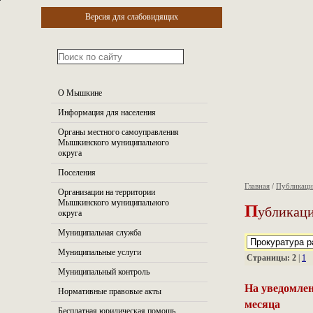
Версия для слабовидящих
О Мышкине
Информация для населения
Органы местного самоуправления
Мышкинского муниципального
округа
Поселения
Главная
/
Публикац
Организации на территории
П
Мышкинского муниципального
убликаци
округа
Муниципальная служба
Муниципальные услуги
Страницы:
2
|
1
Муниципальный контроль
На уведомлен
Нормативные правовые акты
месяца
Бесплатная юридическая помощь