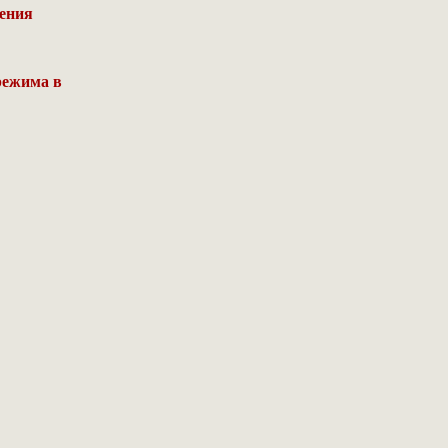
ления
режима в