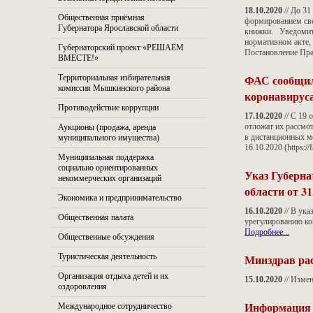
18.10.2020
// До 31
Общественная приёмная
формированием све
Губернатора Ярославской области
книжки. Уведомить
нормативном акте, 
Губернаторский проект «РЕШАЕМ
Постановление Пра
ВМЕСТЕ!»
ФАС сообщила
Территориальная избирательная
комиссия Мышкинского района
коронавирус
Противодействие коррупции
17.10.2020
// С 19 
отложат их рассмо
Аукционы (продажа, аренда
в дистанционных м
муниципального имущества)
16.10.2020 (https:
Муниципальная поддержка
социально ориентированных
Указ Губерна
некоммерческих организаций
области от 31
Экономика и предпринимательство
16.10.2020
// В ук
Общественная палата
урегулированию ко
Подробнее...
Общественные обсуждения
Туристическая деятельность
Минздрав рас
Организация отдыха детей и их
15.10.2020
// Изме
оздоровления
Информация 
Международное сотрудничество