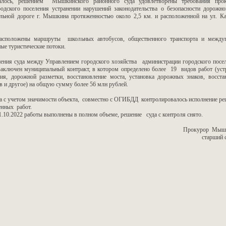
алось, решением Мышкинского районного суда удовлетворены требования про
родского поселения устранении нарушений законодательства о безопасности дорож
ьной дороге г. Мышкина протяженностью около 2,5 км. и расположенной на ул. Ка
асположены маршруты школьных автобусов, общественного транспорта и междуг
ые туристические потоки.
шения суда между Управлением городского хозяйства администрации городского по
ключен муниципальный контракт, в котором определено более 19 видов работ (уст
я, дорожной разметки, восстановление моста, установка дорожных знаков, восста
в и другое) на общую сумму более 56 млн рублей.
 с учетом значимости объекта, совместно с ОГИБДД контролировалось исполнение реш
енных работ.
1.10.2022 работы выполнены в полном объеме, решение суда с контроля снято.
Прокурор Мышк
старший 