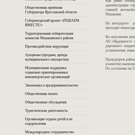
Как ранее сообщ
администрации го
Общественная приёмная
главной автомобил
Губернатора Ярославской области
Мышкина.
Губернаторский проект «РЕШАЕМ
На автодороге р
ВМЕСТЕ!»
проходят пешеходн
Территориальная избирательная
Во исполнение ре
комиссия Мышкинского района
АО «Ярдормост» за
дорожного покрыти
Противодействие коррупции
установление знако
Аукционы (продажа, аренда
муниципального имущества)
Прокурором района
и качество выполн
Муниципальная поддержка
По состоянию на 3
социально ориентированных
некоммерческих организаций
Экономика и предпринимательство
Общественная палата
Общественные обсуждения
Туристическая деятельность
Организация отдыха детей и их
оздоровления
Международное сотрудничество