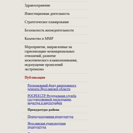
Здравоохранение
Инвестиционная деятельность
Стратегическое планирование
Безопасность жизнедеятельности
Казачество в ММР
Мероприятия, направленные на
гармонизацию межнациональных
отношений, развитие
межэтнического взаимопонимания,
недопущение проявлений
экстремизма
Публикации
Региональный фонд капитального
ремонта Ярославской области
РОСРЕЕСТР Федеральная служба
государственной регистрации,
кадастра и картографии
Прокуратура района
Природоохранная прокуратура
Ярославская транспортная
прокуратура