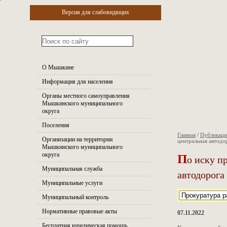
Версия для слабовидящих
О Мышкине
Информация для населения
Органы местного самоуправления
Мышкинского муниципального
округа
Поселения
Главная
/
Публикац
Организации на территории
центральная автодо
Мышкинского муниципального
П
округа
о иску п
Муниципальная служба
автодорога
Муниципальные услуги
Муниципальный контроль
Нормативные правовые акты
07.11.2022
Бесплатная юридическая помощь