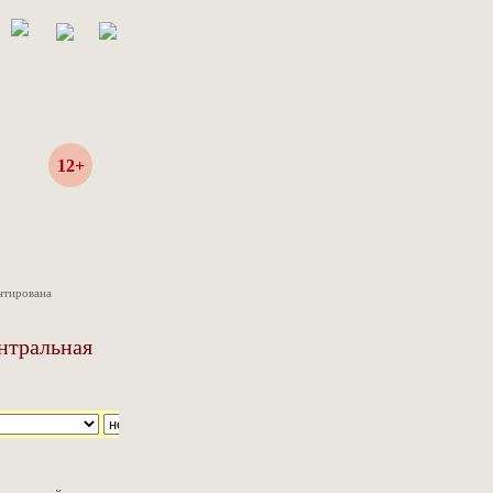
12+
нтирована
нтральная