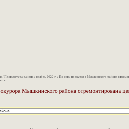
ии
/
Прокуратура района
/
ноябрь 2022 г.
/
По иску прокурора Мышкинского района отремо
рога
рокурора Мышкинского района отремонтирована це