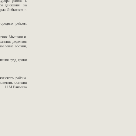
курора района к
ного движения на
рла Либкнехта г.
ородних рейсов,
селения Мышкин и
ранение дефектов
новление обочин,
ения суда, сроки
инского района
советник юстиции
Н.М.Елисеева