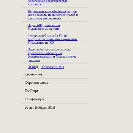
Ярославская электросетевая
компания
Федеральная служба по надзору в
сфере защиты прав потребителей и
благополучия человека
Отдел МВД России по
Мышкинскому району
Федеральной служба РФ по
контролю за оборотом наркотиков.
Управление по ЯО
Отдел военного комиссариата
Ярославской области по
Большесельскому и Мышкинскому
районам
ОГИБДД Угличского МО
Справочник
Обратная связь
ГосСтарт
Газификация
80 лет Победы ВОВ