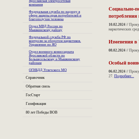
Ярославская электросетевая
компания
Социально-пс
Федеральная служба по надзору в
потребления 
сфере защиты прав потребителей и
благополучия человека
10.02.2024
// Проку
Отдел МВД России по
наркотических сре
Мышкинскому району
Федеральной служба РФ по
Изменения в 
контролю за оборотом наркотиков.
Управление по ЯО
08.02.2024
// Прок
Отдел военного комиссариата
Ярославской области по
Большесельскому и Мышкинскому
Особый воин
районам
ОГИБДД Угличского МО
06.02.2024
// Прок
27.
Подробнее...
Справочник
Обратная связь
ГосСтарт
Газификация
80 лет Победы ВОВ