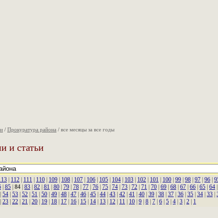
ии
/
Прокуратура района
/
все месяцы за все годы
и и статьи
113
|
112
|
111
|
110
|
109
|
108
|
107
|
106
|
105
|
104
|
103
|
102
|
101
|
100
|
99
|
98
|
97
|
96
|
9
6
|
85
|
84
|
83
|
82
|
81
|
80
|
79
|
78
|
77
|
76
|
75
|
74
|
73
|
72
|
71
|
70
|
69
|
68
|
67
|
66
|
65
|
64
|
54
|
53
|
52
|
51
|
50
|
49
|
48
|
47
|
46
|
45
|
44
|
43
|
42
|
41
|
40
|
39
|
38
|
37
|
36
|
35
|
34
|
33
|
|
23
|
22
|
21
|
20
|
19
|
18
|
17
|
16
|
15
|
14
|
13
|
12
|
11
|
10
|
9
|
8
|
7
|
6
|
5
|
4
|
3
|
2
|
1