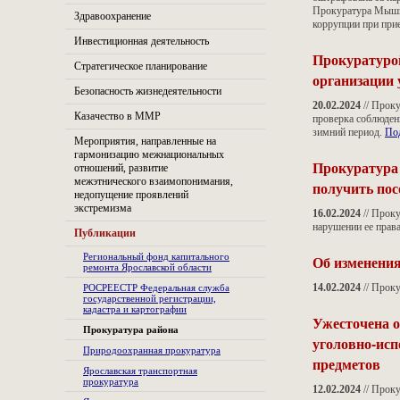
Прокуратура Мышки
Здравоохранение
коррупции при при
Инвестиционная деятельность
Прокуратуро
Стратегическое планирование
организации 
Безопасность жизнедеятельности
20.02.2024
// Прок
Казачество в ММР
проверка соблюден
зимний период.
Под
Мероприятия, направленные на
гармонизацию межнациональных
Прокуратура
отношений, развитие
межэтнического взаимопонимания,
получить пос
недопущение проявлений
экстремизма
16.02.2024
// Прок
нарушении ее прав
Публикации
Региональный фонд капитального
Об изменения
ремонта Ярославской области
14.02.2024
// Прок
РОСРЕЕСТР Федеральная служба
государственной регистрации,
кадастра и картографии
Ужесточена о
Прокуратура района
уголовно-исп
Природоохранная прокуратура
предметов
Ярославская транспортная
прокуратура
12.02.2024
// Проку