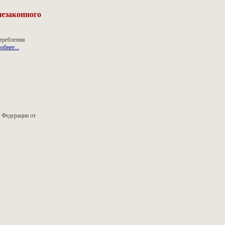
незаконного
отребления
обнее...
 Федерации от