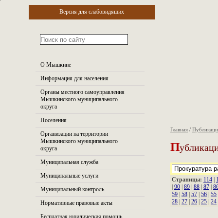
Версия для слабовидящих
О Мышкине
Информация для населения
Органы местного самоуправления
Мышкинского муниципального
округа
Поселения
Главная
/
Публикац
Организации на территории
П
Мышкинского муниципального
убликаци
округа
Муниципальная служба
Муниципальные услуги
Страницы:
114
|
|
90
|
89
|
88
|
87
|
8
Муниципальный контроль
59
|
58
|
57
|
56
|
55
28
|
27
|
26
|
25
|
24
Нормативные правовые акты
Бесплатная юридическая помощь