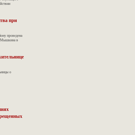
ействии
тва при
ону проведена
а Мышкина в
жительнице
ьницы о
ниях
апрещенных