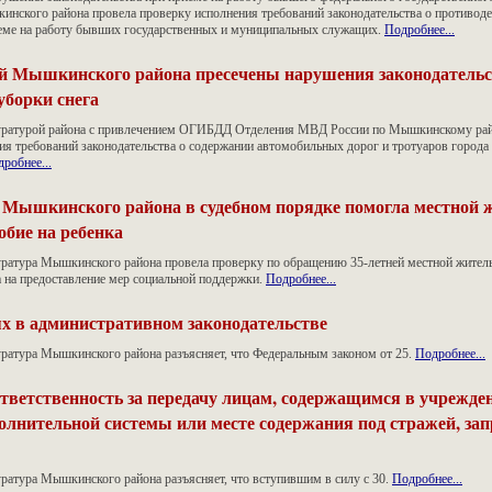
нского района провела проверку исполнения требований законодательства о противод
еме на работу бывших государственных и муниципальных служащих.
Подробнее...
й Мышкинского района пресечены нарушения законодательс
уборки снега
уратурой района с привлечением ОГИБДД Отделения МВД России по Мышкинскому рай
ия требований законодательства о содержании автомобильных дорог и тротуаров город
робнее...
 Мышкинского района в судебном порядке помогла местной 
обие на ребенка
уратура Мышкинского района провела проверку по обращению 35-летней местной жител
а на предоставление мер социальной поддержки.
Подробнее...
х в административном законодательстве
уратура Мышкинского района разъясняет, что Федеральным законом от 25.
Подробнее...
тветственность за передачу лицам, содержащимся в учрежде
олнительной системы или месте содержания под стражей, з
ратура Мышкинского района разъясняет, что вступившим в силу с 30.
Подробнее...