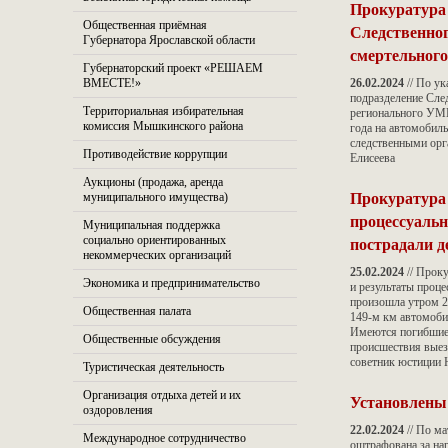
Прокуратура
Общественная приёмная
Следственног
Губернатора Ярославской области
смертельног
Губернаторский проект «РЕШАЕМ
ВМЕСТЕ!»
26.02.2024
// По у
подразделение Сле
Территориальная избирательная
регионального УМ
комиссия Мышкинского района
года на автомобил
следственными орг
Противодействие коррупции
Елисеева
Аукционы (продажа, аренда
Прокуратура 
муниципального имущества)
процессуальн
Муниципальная поддержка
пострадали д
социально ориентированных
некоммерческих организаций
25.02.2024
// Прок
Экономика и предпринимательство
и результаты проц
произошла утром 25
Общественная палата
149-м км автомоби
Имеются погибшие 
Общественные обсуждения
происшествия выез
советник юстиции 
Туристическая деятельность
Организация отдыха детей и их
Установлены
оздоровления
22.02.2024
// По м
Международное сотрудничество
оштрафована за на