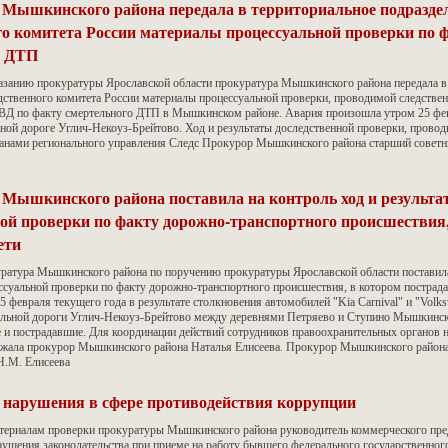
 Мышкинского района передала в территориальное подразде
о комитета России материалы процессуальной проверки по 
о ДТП
казанию прокуратуры Ярославской области прокуратура Мышкинского района передала в
дственного комитета России материалы процессуальной проверки, проводимой следстве
ВД по факту смертельного ДТП в Мышкинском районе. Авария произошла утром 25 фе
ьной дороге Углич-Некоуз-Брейтово. Ход и результаты доследственной проверки, прово
анами регионального управления Следс Прокурор Мышкинского района старший совет
Мышкинского района поставила на контроль ход и результа
ой проверки по факту дорожно-транспортного происшествия,
ети
уратура Мышкинского района по поручению прокуратуры Ярославской области поставила
ессуальной проверки по факту дорожно-транспортного происшествия, в котором пострада
 февраля текущего года в результате столкновения автомобилей "Kia Carnival" и "Volks
льной дороги Углич-Некоуз-Брейтово между деревнями Петряево и Ступино Мышкинск
и пострадавшие. Для координации действий сотрудников правоохранительных органов н
жала прокурор Мышкинского района Наталья Елисеева. Прокурор Мышкинского район
Н.М. Елисеева
 нарушения в сфере противодействия коррупции
атериалам проверки прокуратуры Мышкинского района руководитель коммерческого пр
рушения законодательства при приеме на работу бывшего федерального государственно