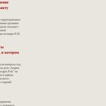
ление
факту
 территориальное
нными органами
враля текущего
димой
ник юстиции Н.М.
ты
 в котором
 на контроль ход
ли дети. Авария
wagen Polo" на
ого района.
а место
а старший
едприятия
го служащего