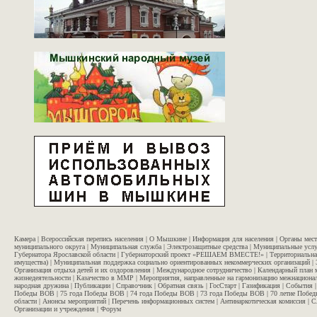
Камера
|
Всероссийская перепись населения
|
О Мышкине
|
Информация для населения
|
Органы мес
муниципального округа
|
Муниципальная служба
|
Электрозащитные средства
|
Муниципальные услу
Губернатора Ярославской области
|
Губернаторский проект «РЕШАЕМ ВМЕСТЕ!»
|
Территориальна
имущества)
|
Муниципальная поддержка социально ориентированных некоммерческих организаций
|
Организация отдыха детей и их оздоровления
|
Международное сотрудничество
|
Календарный план 
жизнедеятельности
|
Казачество в ММР
|
Мероприятия, направленные на гармонизацию межнационал
народная дружина
|
Публикации
|
Справочник
|
Обратная связь
|
ГосСтарт
|
Газификация
|
События
Победы ВОВ
|
75 года Победы ВОВ
|
74 года Победы ВОВ
|
73 года Победы ВОВ
|
70 летие Побе
области
|
Анонсы мероприятий
|
Перечень информационных систем
|
Антинаркотическая комиссия
|
С
Организации и учреждения
|
Форум