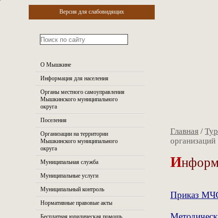
Версия для слабовидящих
О Мышкине
Информация для населения
Органы местного самоуправления
Мышкинского муниципального
округа
Поселения
Главная
/
Тур
Организации на территории
организаций
Мышкинского муниципального
округа
И
нформ
Муниципальная служба
Муниципальные услуги
Муниципальный контроль
Приказ МЧС
Нормативные правовые акты
Методическ
Бесплатная юридическая помощь