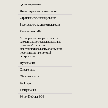
Здравоохранение
Инвестиционная деятельность
Стратегическое планирование
Безопасность жизнедеятельности
Казачество в ММР
Мероприятия, направленные на
гармонизацию межнациональных
отношений, развитие
межэтнического взаимопонимания,
недопущение проявлений
экстремизма
Публикации
Справочник
Обратная связь
ГосСтарт
Газификация
80 лет Победы ВОВ