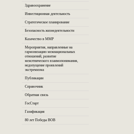
Здравоохранение
Инвестиционная деятельность
Стратегическое планирование
Безопасность жизнедеятельности
Казачество в ММР
Мероприятия, направленные на
гармонизацию межнациональных
отношений, развитие
межэтнического взаимопонимания,
недопущение проявлений
экстремизма
Публикации
Справочник
Обратная связь
ГосСтарт
Газификация
80 лет Победы ВОВ