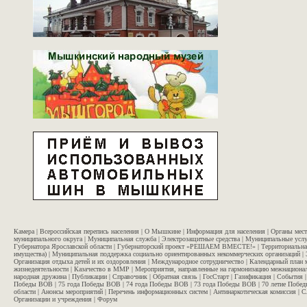
Камера
|
Всероссийская перепись населения
|
О Мышкине
|
Информация для населения
|
Органы мес
муниципального округа
|
Муниципальная служба
|
Электрозащитные средства
|
Муниципальные услу
Губернатора Ярославской области
|
Губернаторский проект «РЕШАЕМ ВМЕСТЕ!»
|
Территориальна
имущества)
|
Муниципальная поддержка социально ориентированных некоммерческих организаций
|
Организация отдыха детей и их оздоровления
|
Международное сотрудничество
|
Календарный план 
жизнедеятельности
|
Казачество в ММР
|
Мероприятия, направленные на гармонизацию межнационал
народная дружина
|
Публикации
|
Справочник
|
Обратная связь
|
ГосСтарт
|
Газификация
|
События
Победы ВОВ
|
75 года Победы ВОВ
|
74 года Победы ВОВ
|
73 года Победы ВОВ
|
70 летие Побе
области
|
Анонсы мероприятий
|
Перечень информационных систем
|
Антинаркотическая комиссия
|
С
Организации и учреждения
|
Форум