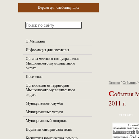
Версия для слабовидящих
О Мышкине
Информация для населения
Органы местного самоуправления
Мышкинского муниципального
округа
Поселения
Главная
/
События
/
Организации на территории
С
Мышкинского муниципального
обытия 
округа
2011 г.
Муниципальная служба
Муниципальные услуги
03.09.2011
Муниципальный контроль
Нормативные правовые акты
Бесплатная юридическая помощь