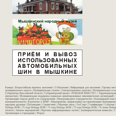
Камера
|
Всероссийская перепись населения
|
О Мышкине
|
Информация для населения
|
Органы мес
муниципального округа
|
Муниципальная служба
|
Электрозащитные средства
|
Муниципальные услу
Губернатора Ярославской области
|
Губернаторский проект «РЕШАЕМ ВМЕСТЕ!»
|
Территориальна
имущества)
|
Муниципальная поддержка социально ориентированных некоммерческих организаций
|
Организация отдыха детей и их оздоровления
|
Международное сотрудничество
|
Календарный план 
жизнедеятельности
|
Казачество в ММР
|
Мероприятия, направленные на гармонизацию межнационал
народная дружина
|
Публикации
|
Справочник
|
Обратная связь
|
ГосСтарт
|
Газификация
|
События
Победы ВОВ
|
75 года Победы ВОВ
|
74 года Победы ВОВ
|
73 года Победы ВОВ
|
70 летие Побе
области
|
Анонсы мероприятий
|
Перечень информационных систем
|
Антинаркотическая комиссия
|
С
Организации и учреждения
|
Форум