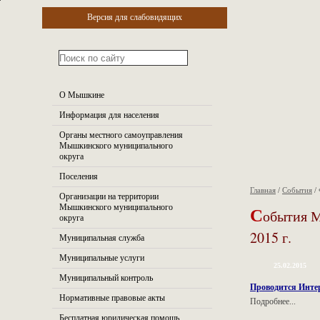
Версия для слабовидящих
О Мышкине
Информация для населения
Органы местного самоуправления
Мышкинского муниципального
округа
Поселения
Главная
/
События
/
Организации на территории
С
Мышкинского муниципального
обытия 
округа
2015 г.
Муниципальная служба
Муниципальные услуги
25.02.2015
Муниципальный контроль
Проводится Инте
Нормативные правовые акты
Подробнее...
Бесплатная юридическая помощь