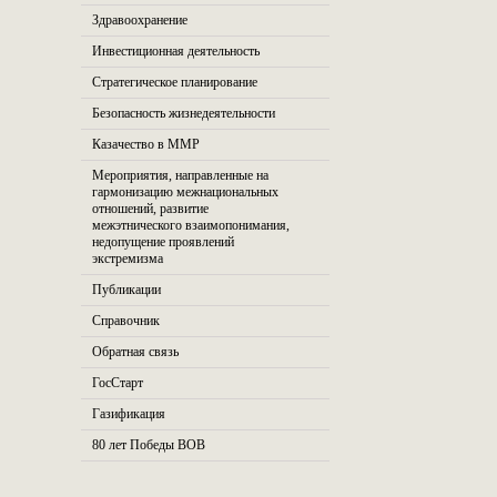
Здравоохранение
Инвестиционная деятельность
Стратегическое планирование
Безопасность жизнедеятельности
Казачество в ММР
Мероприятия, направленные на
гармонизацию межнациональных
отношений, развитие
межэтнического взаимопонимания,
недопущение проявлений
экстремизма
Публикации
Справочник
Обратная связь
ГосСтарт
Газификация
80 лет Победы ВОВ