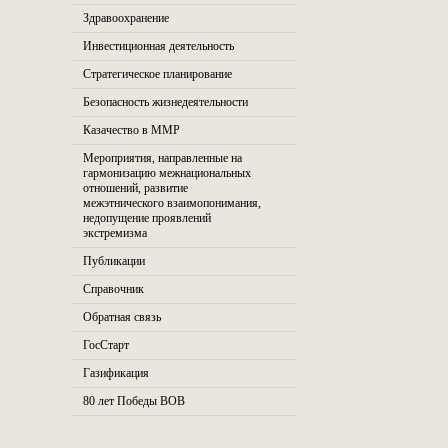
Здравоохранение
Инвестиционная деятельность
Стратегическое планирование
Безопасность жизнедеятельности
Казачество в ММР
Мероприятия, направленные на
гармонизацию межнациональных
отношений, развитие
межэтнического взаимопонимания,
недопущение проявлений
экстремизма
Публикации
Справочник
Обратная связь
ГосСтарт
Газификация
80 лет Победы ВОВ