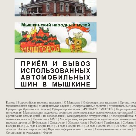
Камера
|
Всероссийская перепись населения
|
О Мышкине
|
Информация для населения
|
Органы мес
муниципального округа
|
Муниципальная служба
|
Электрозащитные средства
|
Муниципальные услу
Губернатора Ярославской области
|
Губернаторский проект «РЕШАЕМ ВМЕСТЕ!»
|
Территориальна
имущества)
|
Муниципальная поддержка социально ориентированных некоммерческих организаций
|
Организация отдыха детей и их оздоровления
|
Международное сотрудничество
|
Календарный план 
жизнедеятельности
|
Казачество в ММР
|
Мероприятия, направленные на гармонизацию межнационал
народная дружина
|
Публикации
|
Справочник
|
Обратная связь
|
ГосСтарт
|
Газификация
|
События
Победы ВОВ
|
75 года Победы ВОВ
|
74 года Победы ВОВ
|
73 года Победы ВОВ
|
70 летие Побе
области
|
Анонсы мероприятий
|
Перечень информационных систем
|
Антинаркотическая комиссия
|
С
Организации и учреждения
|
Форум