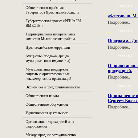
17.07.2017
Общественная приёмная
Губернатора Ярославской области
«Фестиваль М
Губернаторский проект «РЕШАЕМ
Подробнее..
ВМЕСТЕ!»
15.07.2017
Территориальная избирательная
комиссия Мышкинского района
Программа Дня
Подробнее..
Противодействие коррупции
Аукционы (продажа, аренда
12.07.2017
муниципального имущества)
О приостановл
Муниципальная поддержка
продукцией.
социально ориентированных
Подробнее..
некоммерческих организаций
10.07.2017
Экономика и предпринимательство
Приглашение н
Общественная палата
Сергеем Коле
Общественные обсуждения
Подробнее..
Туристическая деятельность
Организация отдыха детей и их
оздоровления
Международное сотрудничество