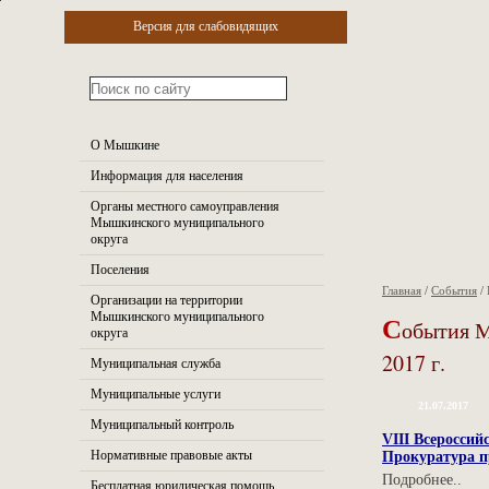
Версия для слабовидящих
О Мышкине
Информация для населения
Органы местного самоуправления
Мышкинского муниципального
округа
Поселения
Главная
/
События
/
Организации на территории
С
Мышкинского муниципального
обытия 
округа
2017 г.
Муниципальная служба
Муниципальные услуги
21.07.2017
Муниципальный контроль
VIII Всеросси
Нормативные правовые акты
Прокуратура п
Подробнее..
Бесплатная юридическая помощь