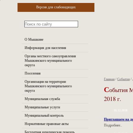
Версия для слабовидящих
О Мышкине
Информация для населения
Органы местного самоуправления
Мышкинского муниципального
округа
Поселения
Главная
/
События
/
Организации на территории
С
Мышкинского муниципального
обытия 
округа
2018 г.
Муниципальная служба
Муниципальные услуги
31.12.2018
Муниципальный контроль
Приглашаем на ди
Нормативные правовые акты
Подробнее..
Бесплатная юридическая помощь