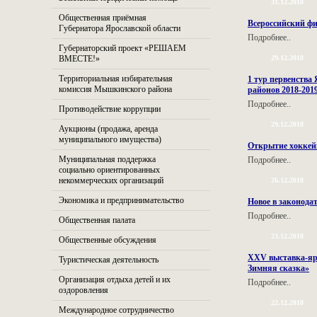
31.12.2018
Общественная приёмная
Всероссийский фи
Губернатора Ярославской области
Подробнее..
Губернаторский проект «РЕШАЕМ
ВМЕСТЕ!»
29.12.2018
Территориальная избирательная
1 тур первенства
комиссия Мышкинского района
районов 2018-2019 
Подробнее..
Противодействие коррупции
29.12.2018
Аукционы (продажа, аренда
муниципального имущества)
Открытие хоккей
Муниципальная поддержка
Подробнее..
социально ориентированных
некоммерческих организаций
26.12.2018
Экономика и предпринимательство
Новое в законода
Подробнее..
Общественная палата
23.12.2018
Общественные обсуждения
XХV выставка-яр
Туристическая деятельность
Зимняя сказка»
Организация отдыха детей и их
Подробнее..
оздоровления
22.12.2018
Международное сотрудничество