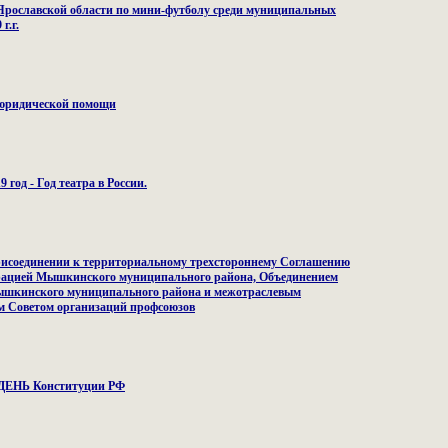
 Ярославской области по мини-футболу среди муниципальных
г.г.
 юридической помощи
год - Год театра в России.
рисоединении к территориальному трехстороннему Соглашению
ацией Мышкинского муниципального района, Объединением
ышкинского муниципального района и межотраслевым
 Советом организаций профсоюзов
 ДЕНЬ Конституции РФ