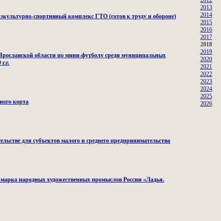
2012
2013
2014
зкультурно-спортивный комплекс ГТО (готов к труду и обороне)
2015
2016
2017
2018
2019
 Ярославской области по мини-футболу среди муниципальных
2020
г.г.
2021
2022
2023
2024
2025
ного корта
2026
тельстве для субъектов малого и среднего предпринимательства
марка народных художественных промыслов России «Ладья.