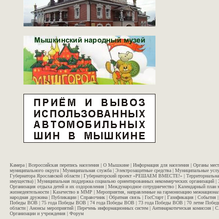
Камера
|
Всероссийская перепись населения
|
О Мышкине
|
Информация для населения
|
Органы мес
муниципального округа
|
Муниципальная служба
|
Электрозащитные средства
|
Муниципальные услу
Губернатора Ярославской области
|
Губернаторский проект «РЕШАЕМ ВМЕСТЕ!»
|
Территориальна
имущества)
|
Муниципальная поддержка социально ориентированных некоммерческих организаций
|
Организация отдыха детей и их оздоровления
|
Международное сотрудничество
|
Календарный план 
жизнедеятельности
|
Казачество в ММР
|
Мероприятия, направленные на гармонизацию межнационал
народная дружина
|
Публикации
|
Справочник
|
Обратная связь
|
ГосСтарт
|
Газификация
|
События
Победы ВОВ
|
75 года Победы ВОВ
|
74 года Победы ВОВ
|
73 года Победы ВОВ
|
70 летие Побе
области
|
Анонсы мероприятий
|
Перечень информационных систем
|
Антинаркотическая комиссия
|
С
Организации и учреждения
|
Форум