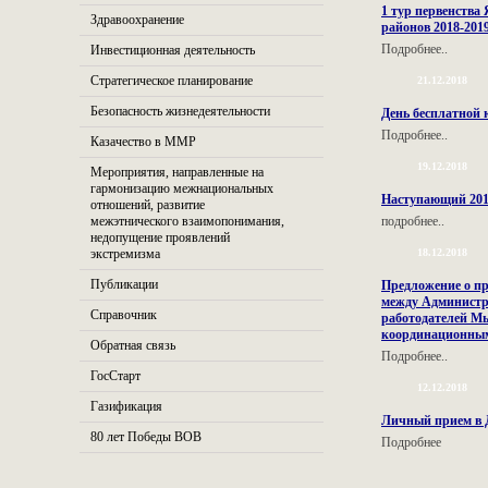
1 тур первенства
Здравоохранение
районов 2018-2019 
Подробнее..
Инвестиционная деятельность
Стратегическое планирование
21.12.2018
Безопасность жизнедеятельности
День бесплатной
Подробнее..
Казачество в ММР
19.12.2018
Мероприятия, направленные на
гармонизацию межнациональных
Наступающий 2019 
отношений, развитие
межэтнического взаимопонимания,
подробнее..
недопущение проявлений
экстремизма
18.12.2018
Публикации
Предложение о п
между Администр
Справочник
работодателей М
координационным
Обратная связь
Подробнее..
ГосСтарт
12.12.2018
Газификация
Личный прием в
80 лет Победы ВОВ
Подробнее