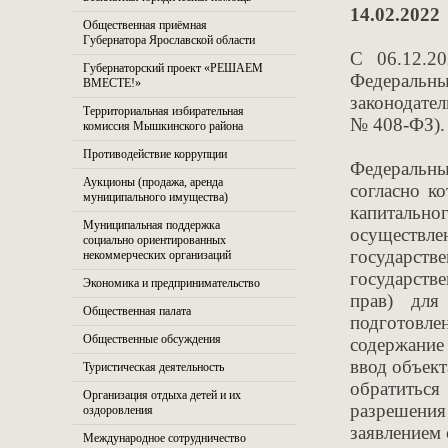
14.02.2022
Общественная приёмная
Губернатора Ярославской области
С 06.12.2
Губернаторский проект «РЕШАЕМ
Федеральн
ВМЕСТЕ!»
законодате
Территориальная избирательная
№ 408-ФЗ).
комиссия Мышкинского района
Противодействие коррупции
Федеральны
Аукционы (продажа, аренда
согласно к
муниципального имущества)
капитально
Муниципальная поддержка
осуществ
социально ориентированных
государс
некоммерческих организаций
государств
Экономика и предпринимательство
прав) для
Общественная палата
подготовл
Общественные обсуждения
содержание
ввод объект
Туристическая деятельность
обратитьс
Организация отдыха детей и их
разрешения
оздоровления
заявлением 
Международное сотрудничество