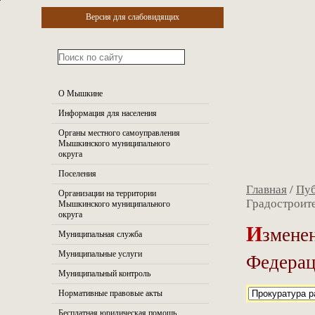
Версия для слабовидящих
О Мышкине
Информация для населения
Органы местного самоуправления
Мышкинского муниципального
округа
Поселения
Главная
/
Пуб
Организации на территории
Градостроит
Мышкинского муниципального
округа
И
змене
Муниципальная служба
Федера
Муниципальные услуги
Муниципальный контроль
Нормативные правовые акты
Бесплатная юридическая помощь