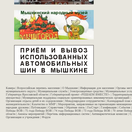
Камера
|
Всероссийская перепись населения
|
О Мышкине
|
Информация для населения
|
Органы мес
муниципального округа
|
Муниципальная служба
|
Электрозащитные средства
|
Муниципальные услу
Губернатора Ярославской области
|
Губернаторский проект «РЕШАЕМ ВМЕСТЕ!»
|
Территориальна
имущества)
|
Муниципальная поддержка социально ориентированных некоммерческих организаций
|
Организация отдыха детей и их оздоровления
|
Международное сотрудничество
|
Календарный план 
жизнедеятельности
|
Казачество в ММР
|
Мероприятия, направленные на гармонизацию межнационал
народная дружина
|
Публикации
|
Справочник
|
Обратная связь
|
ГосСтарт
|
Газификация
|
События
Победы ВОВ
|
75 года Победы ВОВ
|
74 года Победы ВОВ
|
73 года Победы ВОВ
|
70 летие Побе
области
|
Анонсы мероприятий
|
Перечень информационных систем
|
Антинаркотическая комиссия
|
С
Организации и учреждения
|
Форум