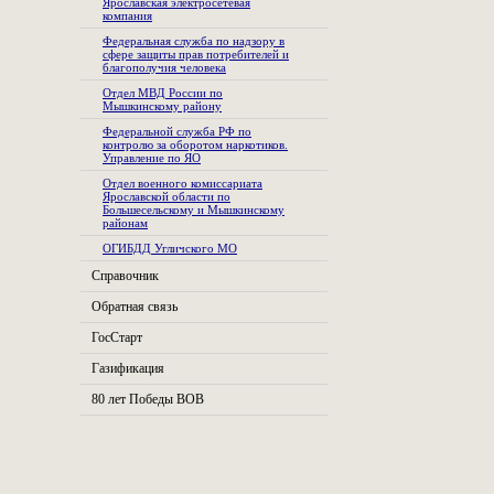
Ярославская электросетевая
компания
Федеральная служба по надзору в
сфере защиты прав потребителей и
благополучия человека
Отдел МВД России по
Мышкинскому району
Федеральной служба РФ по
контролю за оборотом наркотиков.
Управление по ЯО
Отдел военного комиссариата
Ярославской области по
Большесельскому и Мышкинскому
районам
ОГИБДД Угличского МО
Справочник
Обратная связь
ГосСтарт
Газификация
80 лет Победы ВОВ