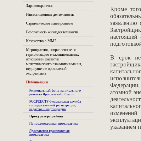
Здравоохранение
Кроме того
Инвестиционная деятельность
обязательн
заявлению 
Стратегическое планирование
Застройщик
Безопасность жизнедеятельности
настоящей 
Казачество в ММР
подготовкой
Мероприятия, направленные на
гармонизацию межнациональных
В срок не
отношений, развитие
застройщи
межэтнического взаимопонимания,
недопущение проявлений
капитальн
экстремизма
исполнител
Публикации
Федерации,
Региональный фонд капитального
атомной эн
ремонта Ярославской области
деятельно
РОСРЕЕСТР Федеральная служба
капитально
государственной регистрации,
кадастра и картографии
изменений 
Прокуратура района
эксплуатац
Природоохранная прокуратура
указанием п
Ярославская транспортная
прокуратура