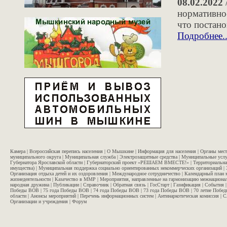
08.02.2022
нормативно
что постан
Подробнее..
Камера
|
Всероссийская перепись населения
|
О Мышкине
|
Информация для населения
|
Органы мес
муниципального округа
|
Муниципальная служба
|
Электрозащитные средства
|
Муниципальные услу
Губернатора Ярославской области
|
Губернаторский проект «РЕШАЕМ ВМЕСТЕ!»
|
Территориальна
имущества)
|
Муниципальная поддержка социально ориентированных некоммерческих организаций
|
Организация отдыха детей и их оздоровления
|
Международное сотрудничество
|
Календарный план 
жизнедеятельности
|
Казачество в ММР
|
Мероприятия, направленные на гармонизацию межнационал
народная дружина
|
Публикации
|
Справочник
|
Обратная связь
|
ГосСтарт
|
Газификация
|
События
Победы ВОВ
|
75 года Победы ВОВ
|
74 года Победы ВОВ
|
73 года Победы ВОВ
|
70 летие Побе
области
|
Анонсы мероприятий
|
Перечень информационных систем
|
Антинаркотическая комиссия
|
С
Организации и учреждения
|
Форум