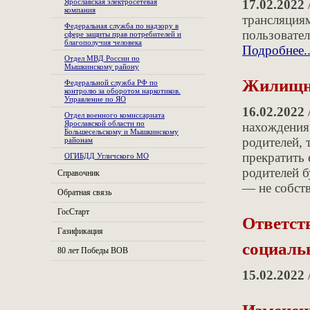
Ярославская электросетевая
17.02.2022
компания
трансляция
Федеральная служба по надзору в
пользовате
сфере защиты прав потребителей и
благополучия человека
Подробнее..
Отдел МВД России по
Мышкинскому району
Жилищны
Федеральной служба РФ по
контролю за оборотом наркотиков.
Управление по ЯО
16.02.2022
Отдел военного комиссариата
Ярославской области по
нахождения
Большесельскому и Мышкинскому
родителей, 
районам
прекратить
ОГИБДД Угличского МО
родителей б
Справочник
— не собст
Обратная связь
ГосСтарт
Ответст
Газификация
социаль
80 лет Победы ВОВ
15.02.2022
Изменен