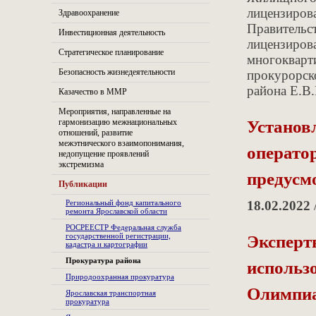
лицензиров
Здравоохранение
Правительс
Инвестиционная деятельность
лицензиров
Стратегическое планирование
многокварт
Безопасность жизнедеятельности
прокурорск
района Е.В.
Казачество в ММР
Мероприятия, направленные на
Установ
гармонизацию межнациональных
отношений, развитие
межэтнического взаимопонимания,
оператор
недопущение проявлений
экстремизма
предусм
Публикации
Региональный фонд капитального
18.02.2022
ремонта Ярославской области
РОСРЕЕСТР Федеральная служба
Эксперт
государственной регистрации,
кадастра и картографии
использо
Прокуратура района
Природоохранная прокуратура
Олимпи
Ярославская транспортная
прокуратура