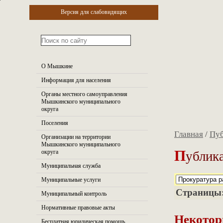
Версия для слабовидящих
О Мышкине
Информация для населения
Органы местного самоуправления
Мышкинского муниципального
округа
Поселения
Главная
/
Пуб
Организации на территории
Мышкинского муниципального
П
ублика
округа
Муниципальная служба
Муниципальные услуги
Страницы
Муниципальный контроль
Нормативные правовые акты
Некотор
Бесплатная юридическая помощь