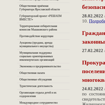
безопас
Общественная приёмная
Губернатора Ярославской области
28.02.2022
Губернаторский проект «РЕШАЕМ
ВМЕСТЕ!»
10.
Подробн
Территориальная избирательная
комиссия Мышкинского района
Граждан
Противодействие коррупции
законны
Аукционы (продажа, аренда
муниципального имущества)
27.02.2022
Муниципальная поддержка
социально ориентированных
Прокура
некоммерческих организаций
Экономика и предпринимательство
поселен
Общественная палата
многокв
Общественные обсуждения
Туристическая деятельность
24.02.2022
Организация отдыха детей и их
по состоян
оздоровления
свидетельс
Международное сотрудничество
Жилищного 