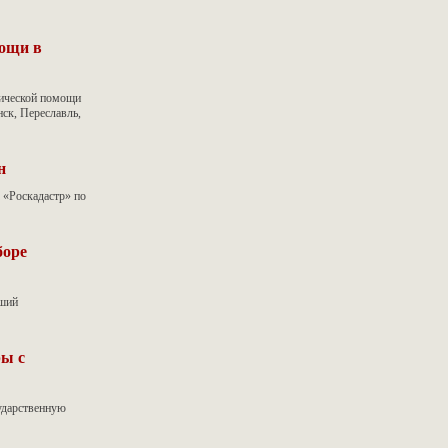
мощи в
дической помощи
ск, Переславль,
н
 «Роскадастр» по
боре
чший
ры с
ударственную