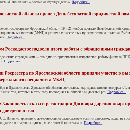
анием «Наши налоги – достойное будущее детей».
Подробнее...
ославской области провел День бесплатной юридической по
ление Росреестра по Ярославской области 19 и 21 ноября провело День бесплатной юри
кциональных центров (МФЦ) в различных населенных пунктах региона, включая Рыбин
ское.
Подробнее...
м Роскадастре подвели итоги работы с обращениями гражда
одействие с гражданами — это одно из приоритетных направлений работы филиала ППК
ти.
Подробнее...
и Росреестра по Ярославской области приняли участие в вы
версального специалиста МФЦ
ября в Правительстве Ярославской области состоялось подведение итогов конкурса «Лу
ый центр», который в этом году проводился в юбилейный, десятый раз.
Подробнее...
: Законность отказа в регистрации Договора дарения кварти
й доверенностью
ОС: Имея нотариальную доверенность на распоряжение всем имуществом, подал на гос
ор дарения квартиры, однако, мне в этом было отказано.
Подробнее...