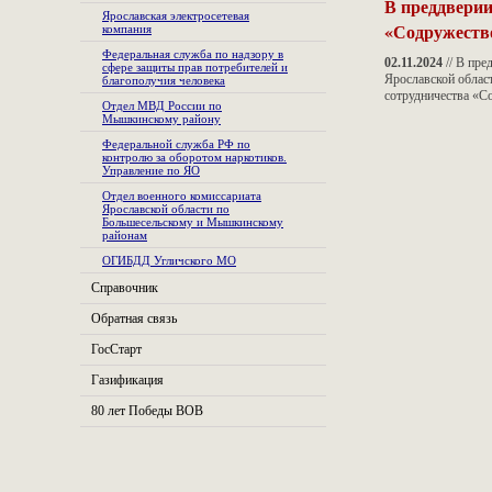
В преддверии
Ярославская электросетевая
«Содружеств
компания
Федеральная служба по надзору в
02.11.2024
// В пре
сфере защиты прав потребителей и
Ярославской облас
благополучия человека
сотрудничества «С
Отдел МВД России по
Мышкинскому району
Федеральной служба РФ по
контролю за оборотом наркотиков.
Управление по ЯО
Отдел военного комиссариата
Ярославской области по
Большесельскому и Мышкинскому
районам
ОГИБДД Угличского МО
Справочник
Обратная связь
ГосСтарт
Газификация
80 лет Победы ВОВ