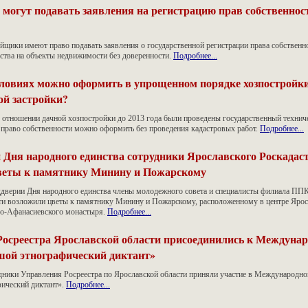
могут подавать заявления на регистрацию прав собственност
ойщики имеют право подавать заявления о государственной регистрации права собственн
ьства на объекты недвижимости без доверенности.
Подробнее...
ловиях можно оформить в упрощенном порядке хозпостройки
ой застройки?
в отношении дачной хозпостройки до 2013 года были проведены государственный технич
о право собственности можно оформить без проведения кадастровых работ.
Подробнее...
 Дня народного единства сотрудники Ярославского Роскадас
веты к памятнику Минину и Пожарскому
ддверии Дня народного единства члены молодежного совета и специалисты филиала ППК
ти возложили цветы к памятнику Минину и Пожарскому, расположенному в центре Ярос
ло-Афанасиевского монастыря.
Подробнее...
осреестра Ярославской области присоединились к Междуна
шой этнографический диктант»
дники Управления Росреестра по Ярославской области приняли участие в Международно
ический диктант».
Подробнее...