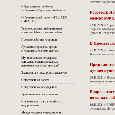
диктанте под назв
Общественная приёмная
Губернатора Ярославской области
Росреестр Яр
офисах МФЦ
Губернаторский проект «РЕШАЕМ
ВМЕСТЕ!»
22.11.2024
// Управ
Территориальная избирательная
в офисах Многофун
комиссия Мышкинского района
Тутаев и Некрасов
Противодействие коррупции
В Ярославско
Аукционы (продажа, аренда
21.11.2024
// Взаим
муниципального имущества)
Ярославской облас
Муниципальная поддержка
социально ориентированных
Представител
некоммерческих организаций
лучшего уни
Экономика и предпринимательство
20.11.2024
// 19 но
Общественная палата
многофункциональн
Общественные обсуждения
Вопрос-ответ
Туристическая деятельность
нотариально
Организация отдыха детей и их
19.11.2024
// ВОПР
оздоровления
регистрацию Догов
Международное сотрудничество