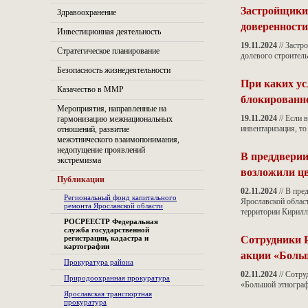
Застройщики 
Здравоохранение
доверенности
Инвестиционная деятельность
19.11.2024
// Застр
Стратегическое планирование
долевого строител
Безопасность жизнедеятельности
При каких ус
Казачество в ММР
блокированн
Мероприятия, направленные на
19.11.2024
// Если 
гармонизацию межнациональных
инвентаризация, т
отношений, развитие
межэтнического взаимопонимания,
недопущение проявлений
В преддверии
экстремизма
возложили ц
Публикации
02.11.2024
// В пре
Региональный фонд капитального
Ярославской облас
ремонта Ярославской области
территории Кирил
РОСРЕЕСТР Федеральная
служба государственной
Сотрудники Р
регистрации, кадастра и
картографии
акции «Боль
Прокуратура района
02.11.2024
// Сотру
Природоохранная прокуратура
«Большой этнограф
Ярославская транспортная
прокуратура