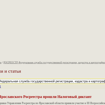
ии
/
РОСРЕЕСТР Федеральная служба государственной регистрации, кадастра и картографи
и и статьи
1
Ярославского Росреестра прошли Налоговый диктант
дники Управления Росреестра по Ярославской области приняли участие в III Всероссий