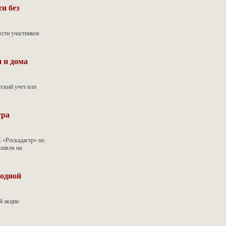
и без
ости участников
 и дома
еский учет или
тра
 «Роскадастр» по
лавля на
родной
й акции