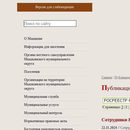
Версия для слабовидящих
О Мышкине
Информация для населения
Органы местного самоуправления
Мышкинского муниципального
округа
Поселения
Главная
/
Публикац
Организации на территории
П
Мышкинского муниципального
убликаци
округа
Муниципальная служба
Муниципальные услуги
Страницы:
3
|
2
|
Муниципальный контроль
Сотрудники 
Нормативные правовые акты
22.11.2024
// Сотру
Бесплатная юридическая помощь