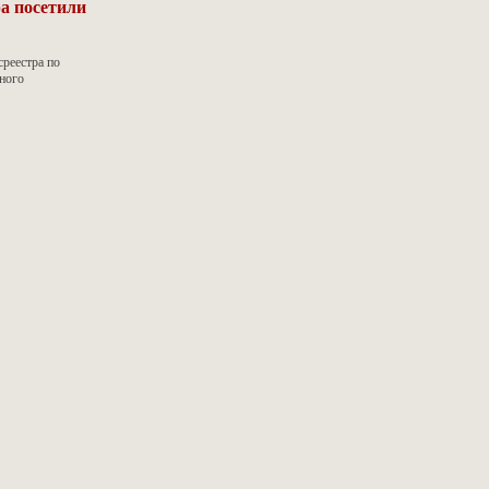
а посетили
среестра по
ного