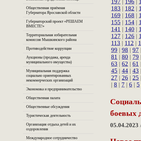
197
|
196
|
183
|
182
|
Общественная приёмная
Губернатора Ярославской области
169
|
168
|
155
|
154
|
Губернаторский проект «РЕШАЕМ
ВМЕСТЕ!»
141
|
140
|
Территориальная избирательная
127
|
126
|
комиссия Мышкинского района
113
|
112
|
Противодействие коррупции
99
|
98
|
97
81
|
80
|
79
Аукционы (продажа, аренда
муниципального имущества)
63
|
62
|
61
45
|
44
|
43
Муниципальная поддержка
социально ориентированных
27
|
26
|
25
некоммерческих организаций
|
8
|
7
|
6
|
5
Экономика и предпринимательство
Социаль
Общественная палата
Общественные обсуждения
боевых 
Туристическая деятельность
05.04.2023
Организация отдыха детей и их
оздоровления
Новое п
Международное сотрудничество