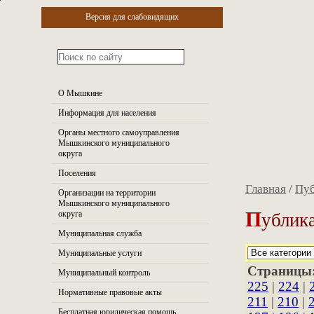
Версия для слабовидящих
О Мышкине
Информация для населения
Органы местного самоуправления
Мышкинского муниципального
округа
Поселения
Главная
/
Пуб
Организации на территории
Мышкинского муниципального
П
ублика
округа
Муниципальная служба
Муниципальные услуги
Страницы
Муниципальный контроль
225
|
224
|
Нормативные правовые акты
211
|
210
|
Бесплатная юридическая помощь