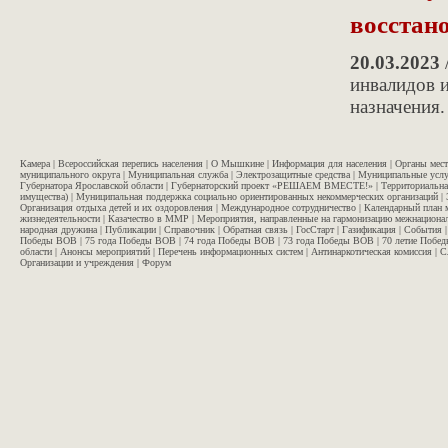
восстан
20.03.2023
инвалидов 
назначения
Камера
|
Всероссийская перепись населения
|
О Мышкине
|
Информация для населения
|
Органы мес
муниципального округа
|
Муниципальная служба
|
Электрозащитные средства
|
Муниципальные услу
Губернатора Ярославской области
|
Губернаторский проект «РЕШАЕМ ВМЕСТЕ!»
|
Территориальна
имущества)
|
Муниципальная поддержка социально ориентированных некоммерческих организаций
|
Организация отдыха детей и их оздоровления
|
Международное сотрудничество
|
Календарный план 
жизнедеятельности
|
Казачество в ММР
|
Мероприятия, направленные на гармонизацию межнационал
народная дружина
|
Публикации
|
Справочник
|
Обратная связь
|
ГосСтарт
|
Газификация
|
События
Победы ВОВ
|
75 года Победы ВОВ
|
74 года Победы ВОВ
|
73 года Победы ВОВ
|
70 летие Побе
области
|
Анонсы мероприятий
|
Перечень информационных систем
|
Антинаркотическая комиссия
|
С
Организации и учреждения
|
Форум