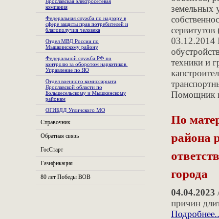
Ярославская электросетевая
земельных 
компания
собственнос
Федеральная служба по надзору в
сфере защиты прав потребителей и
сервитутов
благополучия человека
03.12.2014
Отдел МВД России по
Мышкинскому району
обустройст
Федеральной служба РФ по
техники и г
контролю за оборотом наркотиков.
Управление по ЯО
капстроител
Отдел военного комиссариата
транспортны
Ярославской области по
Помощник п
Большесельскому и Мышкинскому
районам
ОГИБДД Угличского МО
По мате
Справочник
района 
Обратная связь
ГосСтарт
ответст
Газификация
города
80 лет Победы ВОВ
04.04.2023
причин длит
Подробнее..