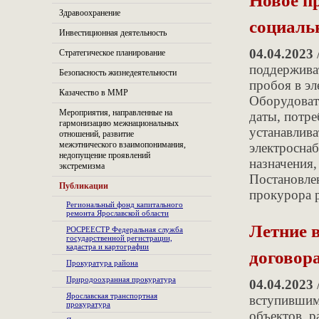
Здравоохранение
социальн
Инвестиционная деятельность
04.04.2023
Стратегическое планирование
поддержива
Безопасность жизнедеятельности
пробоя в эл
Казачество в ММР
Оборудовать
Мероприятия, направленные на
даты, потре
гармонизацию межнациональных
устанавлива
отношений, развитие
межэтнического взаимопонимания,
электросна
недопущение проявлений
назначения
экстремизма
Постановле
Публикации
прокурора 
Региональный фонд капитального
ремонта Ярославской области
Летние 
РОСРЕЕСТР Федеральная служба
государственной регистрации,
кадастра и картографии
договор
Прокуратура района
Природоохранная прокуратура
04.04.2023
Ярославская транспортная
вступившим 
прокуратура
объектов, 