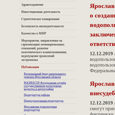
Ярослав
Здравоохранение
Инвестиционная деятельность
о создан
Стратегическое планирование
водопол
Безопасность жизнедеятельности
заключе
Казачество в ММР
Мероприятия, направленные на
ответств
гармонизацию межнациональных
отношений, развитие
межэтнического взаимопонимания,
12.12.2019
недопущение проявлений
водопользов
экстремизма
водопользо
Публикации
Федеральны
Региональный фонд капитального
ремонта Ярославской области
Ярослав
РОСРЕЕСТР Федеральная служба
государственной регистрации,
кадастра и картографии
внесуде
Прокуратура района
Природоохранная прокуратура
12.12.2019
Ярославская транспортная
смогут при
прокуратура
фактически