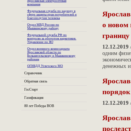
Ярославская электросетевая
компания
Ярослав
Федеральная служба по надзору в
сфере защиты прав потребителей и
благополучия человека
о новом
Отдел МВД России по
Мышкинскому району
границу
Федеральной служба РФ по
контролю за оборотом наркотиков.
Управление по ЯО
12.12.2019
Отдел военного комиссариата
одним физи
Ярославской области по
Большесельскому и Мышкинскому
экономичес
районам
денежных и
ОГИБДД Угличского МО
Справочник
Ярослав
Обратная связь
порядок
ГосСтарт
Газификация
12.12.2019
80 лет Победы ВОВ
Ярослав
последс