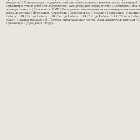
имущества)
|
Муниципальная поддержка социально ориентированных некоммерческих организаций
|
Организация отдыха детей и их оздоровления
|
Международное сотрудничество
|
Календарный план 
жизнедеятельности
|
Казачество в ММР
|
Мероприятия, направленные на гармонизацию межнационал
народная дружина
|
Публикации
|
Справочник
|
Обратная связь
|
ГосСтарт
|
Газификация
|
События
Победы ВОВ
|
75 года Победы ВОВ
|
74 года Победы ВОВ
|
73 года Победы ВОВ
|
70 летие Побе
области
|
Анонсы мероприятий
|
Перечень информационных систем
|
Антинаркотическая комиссия
|
С
Организации и учреждения
|
Форум