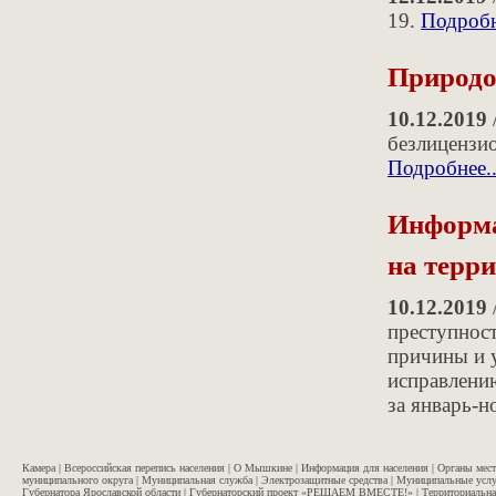
19.
Подробн
Природо
10.12.2019
безлицензи
Подробнее..
Информа
на терр
10.12.2019
преступнос
причины и 
исправлени
за январь-н
Камера
|
Всероссийская перепись населения
|
О Мышкине
|
Информация для населения
|
Органы мес
муниципального округа
|
Муниципальная служба
|
Электрозащитные средства
|
Муниципальные услу
Губернатора Ярославской области
|
Губернаторский проект «РЕШАЕМ ВМЕСТЕ!»
|
Территориальна