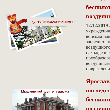
беспило
воздушн
12.12.2019
учреждения
войскам нац
запрещать 
воздушного 
нахождение
преобразов
воздушными 
повреждени
Ярослав
последс
беспило
воздушн