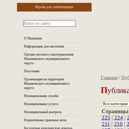
Версия для слабовидящих
О Мышкине
Информация для населения
Органы местного самоуправления
Мышкинского муниципального
округа
Поселения
Главная
/
Пуб
Организации на территории
Мышкинского муниципального
П
ублика
округа
Муниципальная служба
Муниципальные услуги
Страницы
Муниципальный контроль
225
|
224
|
Нормативные правовые акты
211
|
210
|
Бесплатная юридическая помощь