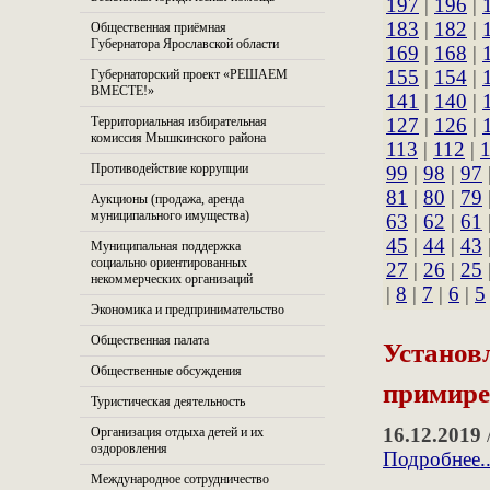
197
|
196
|
183
|
182
|
Общественная приёмная
Губернатора Ярославской области
169
|
168
|
155
|
154
|
Губернаторский проект «РЕШАЕМ
ВМЕСТЕ!»
141
|
140
|
Территориальная избирательная
127
|
126
|
комиссия Мышкинского района
113
|
112
|
Противодействие коррупции
99
|
98
|
97
81
|
80
|
79
Аукционы (продажа, аренда
муниципального имущества)
63
|
62
|
61
45
|
44
|
43
Муниципальная поддержка
социально ориентированных
27
|
26
|
25
некоммерческих организаций
|
8
|
7
|
6
|
5
Экономика и предпринимательство
Установ
Общественная палата
Общественные обсуждения
примире
Туристическая деятельность
16.12.2019
Организация отдыха детей и их
оздоровления
Подробнее..
Международное сотрудничество