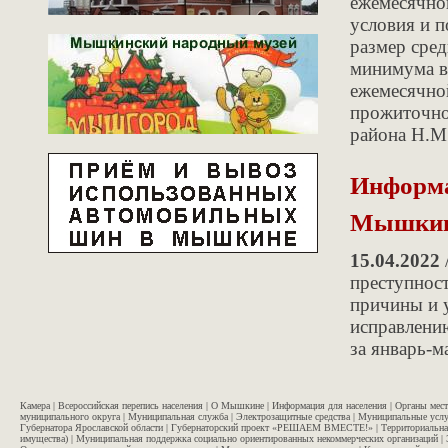
ежемесячно
условия и п
размер сре
минимума в 
ежемесячно
прожиточно
района Н.М
Информа
Мышкин
15.04.2022
преступнос
причины и 
исправлени
за январь-м
Камера
|
Всероссийская перепись населения
|
О Мышкине
|
Информация для населения
|
Органы мес
муниципального округа
|
Муниципальная служба
|
Электрозащитные средства
|
Муниципальные услу
Губернатора Ярославской области
|
Губернаторский проект «РЕШАЕМ ВМЕСТЕ!»
|
Территориальна
имущества)
|
Муниципальная поддержка социально ориентированных некоммерческих организаций
|