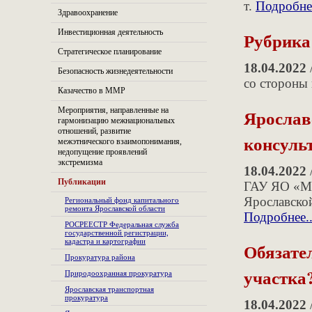
т.
Подробнее
Здравоохранение
Инвестиционная деятельность
Рубрика
Стратегическое планирование
18.04.2022
Безопасность жизнедеятельности
со стороны
Казачество в ММР
Мероприятия, направленные на
Ярослав
гармонизацию межнациональных
отношений, развитие
консуль
межэтнического взаимопонимания,
недопущение проявлений
экстремизма
18.04.2022
Публикации
ГАУ ЯО «МФ
Ярославской
Региональный фонд капитального
ремонта Ярославской области
Подробнее..
РОСРЕЕСТР Федеральная служба
государственной регистрации,
кадастра и картографии
Обязате
Прокуратура района
участка
Природоохранная прокуратура
Ярославская транспортная
прокуратура
18.04.2022