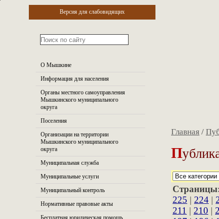
Версия для слабовидящих
О Мышкине
Информация для населения
Органы местного самоуправления
Мышкинского муниципального
округа
Поселения
Главная
/
Пуб
Организации на территории
Мышкинского муниципального
П
ублика
округа
Муниципальная служба
Муниципальные услуги
Страницы
Муниципальный контроль
225
|
224
|
Нормативные правовые акты
211
|
210
|
Бесплатная юридическая помощь