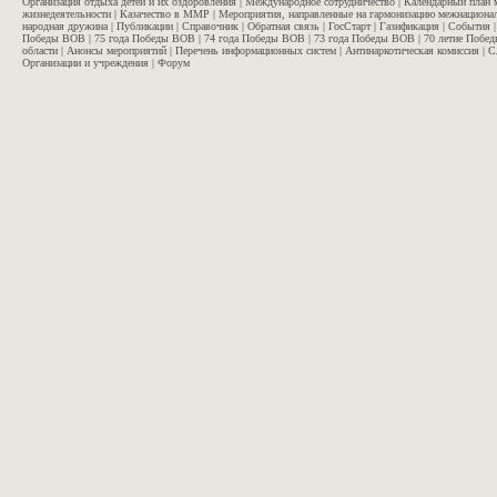
Организация отдыха детей и их оздоровления
|
Международное сотрудничество
|
Календарный план 
жизнедеятельности
|
Казачество в ММР
|
Мероприятия, направленные на гармонизацию межнационал
народная дружина
|
Публикации
|
Справочник
|
Обратная связь
|
ГосСтарт
|
Газификация
|
События
Победы ВОВ
|
75 года Победы ВОВ
|
74 года Победы ВОВ
|
73 года Победы ВОВ
|
70 летие Побе
области
|
Анонсы мероприятий
|
Перечень информационных систем
|
Антинаркотическая комиссия
|
С
Организации и учреждения
|
Форум