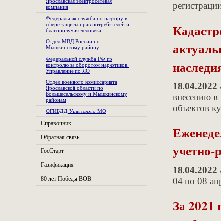
Ярославская электросетевая
регистраци
компания
Федеральная служба по надзору в
сфере защиты прав потребителей и
Кадастр
благополучия человека
Отдел МВД России по
актуаль
Мышкинскому району
Федеральной служба РФ по
наследи
контролю за оборотом наркотиков.
Управление по ЯО
Отдел военного комиссариата
18.04.2022
Ярославской области по
Большесельскому и Мышкинскому
внесению в 
районам
объектов ку
ОГИБДД Угличского МО
Справочник
Еженеде
Обратная связь
учетно-
ГосСтарт
Газификация
18.04.2022
80 лет Победы ВОВ
04 по 08 ап
За 2021 