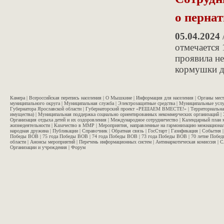
о перна
05.04.2024
отмечается 
проявила не
кормушки д
Камера
|
Всероссийская перепись населения
|
О Мышкине
|
Информация для населения
|
Органы мес
муниципального округа
|
Муниципальная служба
|
Электрозащитные средства
|
Муниципальные услу
Губернатора Ярославской области
|
Губернаторский проект «РЕШАЕМ ВМЕСТЕ!»
|
Территориальна
имущества)
|
Муниципальная поддержка социально ориентированных некоммерческих организаций
|
Организация отдыха детей и их оздоровления
|
Международное сотрудничество
|
Календарный план 
жизнедеятельности
|
Казачество в ММР
|
Мероприятия, направленные на гармонизацию межнационал
народная дружина
|
Публикации
|
Справочник
|
Обратная связь
|
ГосСтарт
|
Газификация
|
События
Победы ВОВ
|
75 года Победы ВОВ
|
74 года Победы ВОВ
|
73 года Победы ВОВ
|
70 летие Побе
области
|
Анонсы мероприятий
|
Перечень информационных систем
|
Антинаркотическая комиссия
|
С
Организации и учреждения
|
Форум