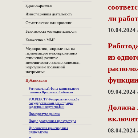
соответ
Здравоохранение
Инвестиционная деятельность
ли рабо
Стратегическое планирование
10.04.2024
Безопасность жизнедеятельности
Казачество в ММР
Работода
Мероприятия, направленные на
гармонизацию межнациональных
из одног
отношений, развитие
межэтнического взаимопонимания,
располож
недопущение проявлений
экстремизма
функции.
Публикации
Региональный фонд капитального
09.04.2024
ремонта Ярославской области
РОСРЕЕСТР Федеральная служба
государственной регистрации,
Должна 
кадастра и картографии
Прокуратура района
включат
Природоохранная прокуратура
Ярославская транспортная
08.04.2024
прокуратура