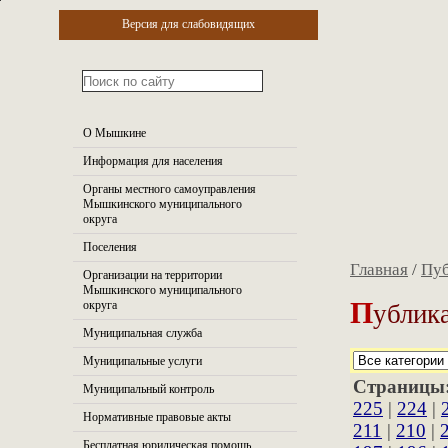
Версия для слабовидящих
О Мышкине
Информация для населения
Органы местного самоуправления
Мышкинского муниципального
округа
Поселения
Главная
/
Пуб
Организации на территории
Мышкинского муниципального
П
ублика
округа
Муниципальная служба
Муниципальные услуги
Страницы
Муниципальный контроль
225
|
224
|
Нормативные правовые акты
211
|
210
|
Бесплатная юридическая помощь