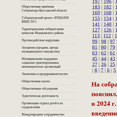
197
|
196
|
183
|
182
|
Общественная приёмная
Губернатора Ярославской области
169
|
168
|
155
|
154
|
Губернаторский проект «РЕШАЕМ
ВМЕСТЕ!»
141
|
140
|
Территориальная избирательная
127
|
126
|
комиссия Мышкинского района
113
|
112
|
Противодействие коррупции
99
|
98
|
97
81
|
80
|
79
Аукционы (продажа, аренда
муниципального имущества)
63
|
62
|
61
45
|
44
|
43
Муниципальная поддержка
социально ориентированных
27
|
26
|
25
некоммерческих организаций
|
8
|
7
|
6
|
5
Экономика и предпринимательство
На собр
Общественная палата
Общественные обсуждения
пояснил
Туристическая деятельность
в 2024 г
Организация отдыха детей и их
оздоровления
введени
Международное сотрудничество