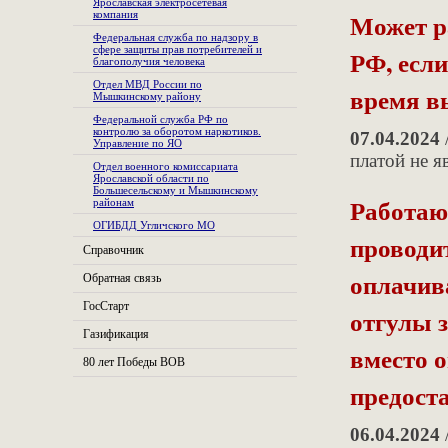
Ярославская электросетевая
Может р
компания
Федеральная служба по надзору в
сфере защиты прав потребителей и
РФ, есл
благополучия человека
Отдел МВД России по
время в
Мышкинскому району
Федеральной служба РФ по
контролю за оборотом наркотиков.
07.04.2024
Управление по ЯО
платой не я
Отдел военного комиссариата
Ярославской области по
Большесельскому и Мышкинскому
Работаю
районам
ОГИБДД Угличского МО
проводи
Справочник
оплачив
Обратная связь
ГосСтарт
отгулы з
Газификация
вместо о
80 лет Победы ВОВ
предост
06.04.2024